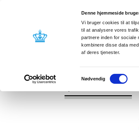
Denne hjemmeside bruger
Vi bruger cookies til at til
til at analysere vores tra
partnere inden for sociale
Godkendelse og
Bivirkninger
kombinere disse data med a
kontrol
produktinfo
af deres tjenester.
/
/
Nyheder
Kategori
Nyheder om 
Samtykkevalg
Nødvendig
Nyheder