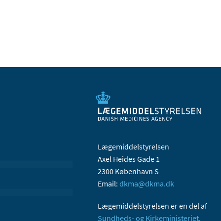
Lægemiddelstyrelsen
Axel Heides Gade 1
2300 København S
Email:
dkma@dkma.dk
Lægemiddelstyrelsen er en del af
Sundheds- og Kirkeministeriet.