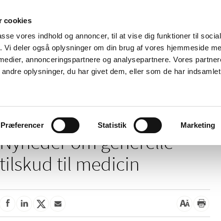
 cookies
passe vores indhold og annoncer, til at vise dig funktioner til soci
Nyheder
Om os
Kontakt
fik. Vi deler også oplysninger om din brug af vores hjemmeside m
 medier, annonceringspartnere og analysepartnere. Vores partne
 og
Tilskud og
Apoteker og salg af
Me
ndre oplysninger, du har givet dem, eller som de har indsamlet 
rmation
priser
medicin
ud
/
/
Tilskud og priser
Tilskud til medicin
Generelle tilskud
Præferencer
Statistik
Marketing
Nyheder om generelle
tilskud til medicin