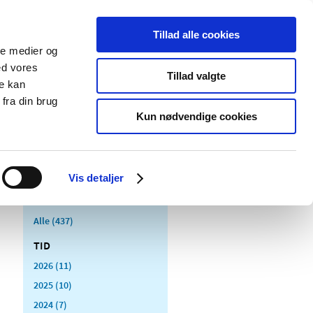
Tillad alle cookies
ale medier og
Udgivelser
Cookies
ed vores
Tillad valgte
re kan
dicinsk
Særlige
fra din brug
styr
produktområder
Kun nødvendige cookies
Vis detaljer
Alle (437)
TID
2026 (11)
2025 (10)
2024 (7)