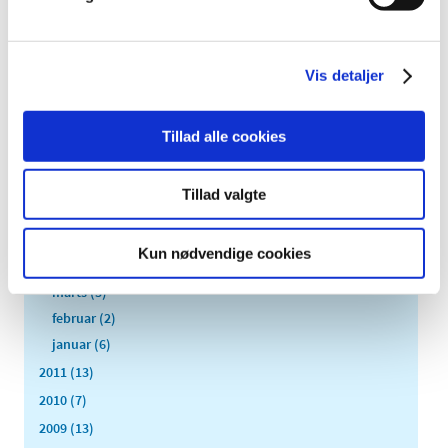
2013 (44)
2012 (41)
december (1)
Vis detaljer
november (6)
oktober (4)
september (7)
Tillad alle cookies
august (1)
juli (4)
Tillad valgte
juni (3)
maj (1)
Kun nødvendige cookies
april (3)
marts (3)
februar (2)
januar (6)
2011 (13)
2010 (7)
2009 (13)