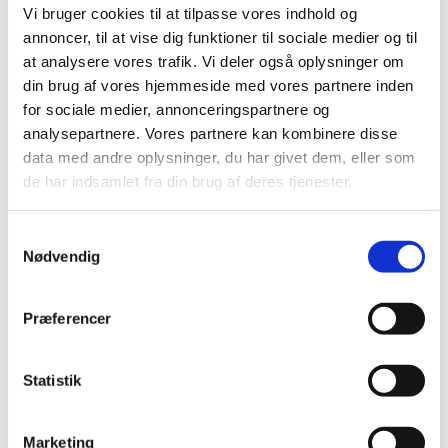
Vi bruger cookies til at tilpasse vores indhold og
Alle (437)
annoncer, til at vise dig funktioner til sociale medier og til
TID
at analysere vores trafik. Vi deler også oplysninger om
din brug af vores hjemmeside med vores partnere inden
2026 (11)
for sociale medier, annonceringspartnere og
2025 (10)
analysepartnere. Vores partnere kan kombinere disse
2024 (7)
data med andre oplysninger, du har givet dem, eller som
2023 (8)
de har indsamlet fra din brug af deres tjenester.
2022 (4)
2021 (24)
Samtykkevalg
2020 (7)
Nødvendig
2019 (39)
2018 (40)
Præferencer
2017 (31)
2016 (42)
Statistik
2015 (30)
2014 (44)
Marketing