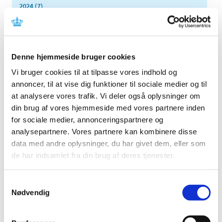
2024 (7)
2023 (8)
2022 (4)
2021 (24)
Denne hjemmeside bruger cookies
2020 (7)
Vi bruger cookies til at tilpasse vores indhold og
2019 (39)
annoncer, til at vise dig funktioner til sociale medier og til
2018 (40)
at analysere vores trafik. Vi deler også oplysninger om
2017 (31)
din brug af vores hjemmeside med vores partnere inden
2016 (42)
for sociale medier, annonceringspartnere og
2015 (30)
analysepartnere. Vores partnere kan kombinere disse
data med andre oplysninger, du har givet dem, eller som
december (2)
de har indsamlet fra din brug af deres tjenester.
november (4)
oktober (2)
september (3)
Samtykkevalg
Nødvendig
august (1)
juni (9)
maj (2)