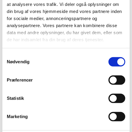
at analysere vores trafik. Vi deler også oplysninger om
2020 (7)
din brug af vores hjemmeside med vores partnere inden
2019 (39)
for sociale medier, annonceringspartnere og
2018 (40)
analysepartnere. Vores partnere kan kombinere disse
2017 (31)
data med andre oplysninger, du har givet dem, eller som
de har indsamlet fra din brug af deres tjenester.
2016 (42)
2015 (30)
Samtykkevalg
2014 (44)
Nødvendig
2013 (44)
2012 (41)
Præferencer
2011 (13)
2010 (7)
Statistik
2009 (13)
2008 (8)
2007 (3)
Marketing
2006 (9)
2005 (2)