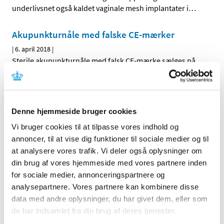
underlivsnet også kaldet vaginale mesh implantater i
…
Akupunkturnåle med falske CE-mærker
|
6. april 2018
|
Sterile akupunkturnåle med falsk CE-mærke sælges på
nettet. Vær opmærksom på produkterne, da der ikke
…
Pas på forveksling mellem insulinpennene
Fiasp og Tresiba U100
Denne hjemmeside bruger cookies
|
24. marts 2018
|
Vi bruger cookies til at tilpasse vores indhold og
Der er indberettet flere tilfælde af forveksling, hvor
annoncer, til at vise dig funktioner til sociale medier og til
patienter fejlagtigt har taget måltids-insulin Fiasp, som
…
at analysere vores trafik. Vi deler også oplysninger om
din brug af vores hjemmeside med vores partnere inden
for sociale medier, annonceringspartnere og
Forrige
1
3
4
5
…
analysepartnere. Vores partnere kan kombinere disse
data med andre oplysninger, du har givet dem, eller som
Alle (83)
de har indsamlet fra din brug af deres tjenester.