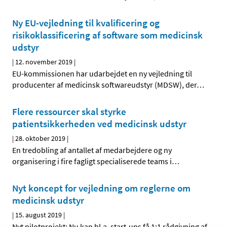
Ny EU-vejledning til kvalificering og
risikoklassificering af software som medicinsk
udstyr
|
12. november 2019
|
EU-kommissionen har udarbejdet en ny vejledning til
producenter af medicinsk softwareudstyr (MDSW), der
…
Flere ressourcer skal styrke
patientsikkerheden ved medicinsk udstyr
|
28. oktober 2019
|
En tredobling af antallet af medarbejdere og ny
organisering i fire fagligt specialiserede teams i
…
Nyt koncept for vejledning om reglerne om
medicinsk udstyr
|
15. august 2019
|
Nyt pilotprojekt: Nu kan bl.a. start-ups få 1:1 rådgivning af