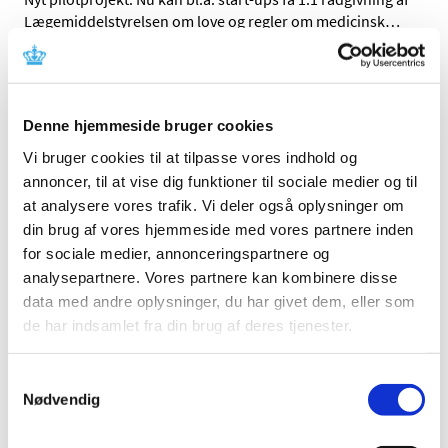
Lægemiddelstyrelsen om love og regler om medicinsk
…
Ændring i lovgivningen om medicinsk udstyr -
det skal du vide!
Denne hjemmeside bruger cookies
|
2. juli 2019
|
To nye europæiske forordninger erstatter de tre
Vi bruger cookies til at tilpasse vores indhold og
eksisterende direktiver. De to nye forordninger skal
…
annoncer, til at vise dig funktioner til sociale medier og til
at analysere vores trafik. Vi deler også oplysninger om
Underlivsnet trækkes tilbage
din brug af vores hjemmeside med vores partnere inden
for sociale medier, annonceringspartnere og
|
2. maj 2019
|
Tre typer underlivsnet til kirurgisk behandling af
analysepartnere. Vores partnere kan kombinere disse
bækkenbundsprolaps bliver trukket tilbage i USA, efter
…
data med andre oplysninger, du har givet dem, eller som
de har indsamlet fra din brug af deres tjenester.
Underlivsnet fra Bard trækkes fra markedet i
EU
Samtykkevalg
Nødvendig
|
11. marts 2019
|
Virksomheden Bard har valgt at stoppe salget af