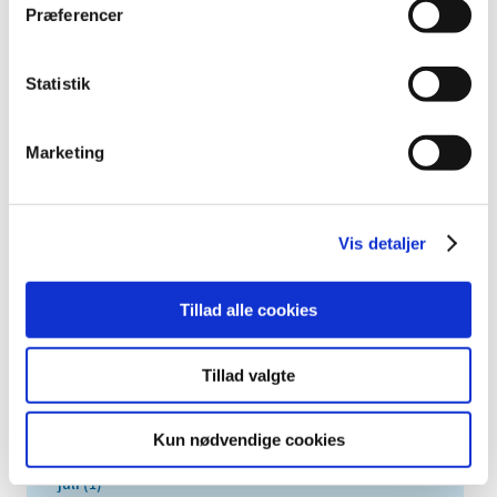
underlivsnet også kaldet vaginale mesh implantater i
…
Præferencer
Alle (83)
Statistik
TID
2026 (8)
Marketing
2025 (11)
2024 (12)
Vis detaljer
2023 (11)
2022 (8)
2021 (14)
Tillad alle cookies
2020 (10)
2019 (7)
Tillad valgte
november (2)
oktober (1)
Kun nødvendige cookies
august (1)
juli (1)