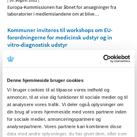
|
16. august 2022
|
Europa-Kommissionen har åbnet for ansøgninger fra
laboratorier i medlemslandene om at blive
…
Kommuner inviteres til workshops om EU-
forordningerne for medicinsk udstyr og in
vitro-diagnostisk udstyr
|
23. juni 2022
|
Lægemiddelstyrelsen inviterer alle landets kommuner til
et workshopforløb for at give dem større indsigt i de
…
Denne hjemmeside bruger cookies
Ny Q&A publiceret på EudraLex vol. 10 om
Vi bruger cookies til at tilpasse vores indhold og
grænsefladerne mellem forordningerne om
annoncer, til at vise dig funktioner til sociale medier og til
kliniske forsøg med lægemidler og in-vitro
at analysere vores trafik. Vi deler også oplysninger om
diagnostik
din brug af vores hjemmeside med vores partnere inden
|
30. maj 2022
|
for sociale medier, annonceringspartnere og
Der bliver benyttet meget in-vitro diagnostik (IVD) til
analysepartnere. Vores partnere kan kombinere disse
forskellige formål i kliniske forsøg med lægemidler. Der
…
data med andre oplysninger, du har givet dem, eller som