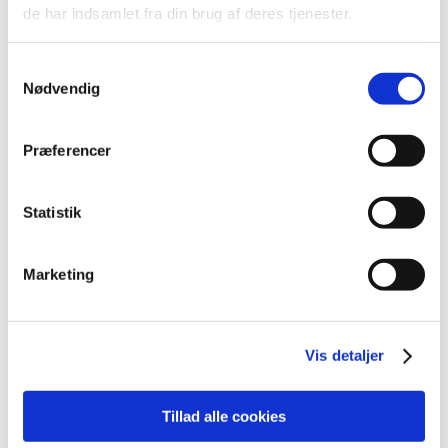
de har indsamlet fra din brug af deres tjenester.
Nye krav og strammere regler i EU's forordning
for in vitro-diagnostisk medicinsk udstyr
Samtykkevalg
|
25. maj 2022
|
Nødvendig
Pr. 26. maj 2022 indføres der en række nye krav i EU-
forordningen for IVD-udstyr. De vigtigste ændringer er,
…
Præferencer
4. nyhedsbrev om Medicinsk udstyr
|
4. februar 2022
|
Statistik
Med dette og kommende nyhedsbreve, vil
Lægemiddelstyrelsen orientere danske aktører om
…
Marketing
Alle (83)
TID
Vis detaljer
2026 (8)
2025 (11)
Tillad alle cookies
2024 (12)