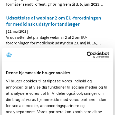
formål er sendt i offentlig høring frem til d. 5. juni 2023
…
Udsættelse af webinar 2 om EU-forordningen
for medicinsk udstyr for tandlæger
|
22. maj 2023
|
Vi udsætter det planlagte webinar 2 af 2 om EU-
forordningen for medicinsk udstyr den 23. maj kl. 16,
…
Deltag i webinar del 2 om EU-forordningen for
medicinsk udstyr
|
9. maj 2023
|
Denne hjemmeside bruger cookies
Få en bedre forståelse af regler og forpligtelser i EU-
Vi bruger cookies til at tilpasse vores indhold og
forordningen for medicinsk udstyr og medicinsk udstyr
…
annoncer, til at vise dig funktioner til sociale medier og til
at analysere vores trafik. Vi deler også oplysninger om
din brug af vores hjemmeside med vores partnere inden
Alle (83)
for sociale medier, annonceringspartnere og
TID
analysepartnere. Vores partnere kan kombinere disse