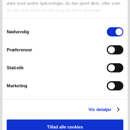
2026 (8)
data med andre oplysninger, du har givet dem, eller som
2025 (11)
de har indsamlet fra din brug af deres tjenester.
2024 (12)
2023 (11)
Samtykkevalg
Nødvendig
december (1)
november (2)
juni (1)
Præferencer
maj (3)
marts (3)
Statistik
januar (1)
2022 (8)
Marketing
2021 (14)
2020 (10)
2019 (7)
Vis detaljer
2018 (2)
Tillad alle cookies