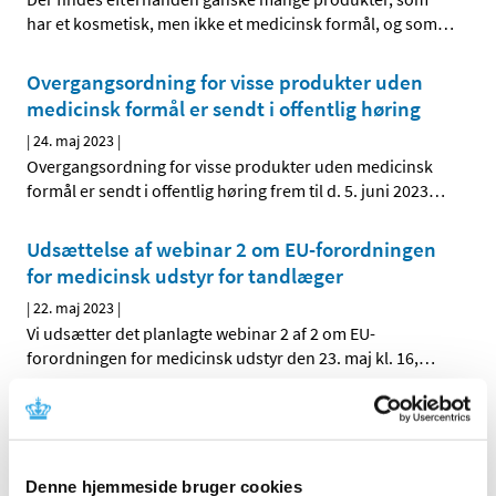
har et kosmetisk, men ikke et medicinsk formål, og som
…
Overgangsordning for visse produkter uden
medicinsk formål er sendt i offentlig høring
|
24. maj 2023
|
Overgangsordning for visse produkter uden medicinsk
formål er sendt i offentlig høring frem til d. 5. juni 2023
…
Udsættelse af webinar 2 om EU-forordningen
for medicinsk udstyr for tandlæger
|
22. maj 2023
|
Vi udsætter det planlagte webinar 2 af 2 om EU-
forordningen for medicinsk udstyr den 23. maj kl. 16,
…
Deltag i webinar del 2 om EU-forordningen for
medicinsk udstyr
|
9. maj 2023
|
Denne hjemmeside bruger cookies