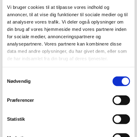
Få en bedre forståelse af regler og forpligtelser i EU-
Vi bruger cookies til at tilpasse vores indhold og
forordningen for medicinsk udstyr og medicinsk udstyr
…
annoncer, til at vise dig funktioner til sociale medier og til
at analysere vores trafik. Vi deler også oplysninger om
8. Nyhedsbrev om Medicinsk Udstyr
din brug af vores hjemmeside med vores partnere inden
|
24. marts 2023
|
for sociale medier, annonceringspartnere og
Med dette og kommende nyhedsbreve, vil
analysepartnere. Vores partnere kan kombinere disse
Lægemiddelstyrelsen orientere danske aktører om
…
data med andre oplysninger, du har givet dem, eller som
de har indsamlet fra din brug af deres tjenester.
Kom med til spændende webinarer om EU-
forordningen for medicinsk udstyr
Samtykkevalg
|
16. marts 2023
|
Nødvendig
Nu er der ikke længe til, at vores to webinarer om
medicinsk udstyr og medicinsk udstyr efter mål løber af
…
Præferencer
Deltag i gratis webinarer om EU-forordningen
for medicinsk udstyr – også omfattende
Statistik
medicinsk udstyr efter mål
|
6. marts 2023
|