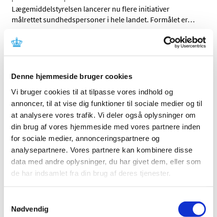
Lægemiddelstyrelsen lancerer nu flere initiativer
målrettet sundhedspersoner i hele landet. Formålet er
…
Alle (83)
TID
Denne hjemmeside bruger cookies
2026 (8)
Vi bruger cookies til at tilpasse vores indhold og
2025 (11)
annoncer, til at vise dig funktioner til sociale medier og til
december (1)
at analysere vores trafik. Vi deler også oplysninger om
november (4)
din brug af vores hjemmeside med vores partnere inden
oktober (1)
for sociale medier, annonceringspartnere og
september (2)
analysepartnere. Vores partnere kan kombinere disse
juni (1)
data med andre oplysninger, du har givet dem, eller som
de har indsamlet fra din brug af deres tjenester.
maj (1)
januar (1)
Samtykkevalg
2024 (12)
Nødvendig
2023 (11)