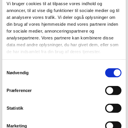
|
16. september 2025
|
Vi bruger cookies til at tilpasse vores indhold og
På sit første møde efter sommerferien har Nævnet for
annoncer, til at vise dig funktioner til sociale medier og til
Sundhedsapps – der sekretariatsbetjenes af
…
at analysere vores trafik. Vi deler også oplysninger om
din brug af vores hjemmeside med vores partnere inden
15. nyhedsbrev om Medicinsk Udstyr
for sociale medier, annonceringspartnere og
analysepartnere. Vores partnere kan kombinere disse
|
2. september 2025
|
Danmark har overtaget EU-formandskabet Pr. den 1. juli
data med andre oplysninger, du har givet dem, eller som
har Danmark overtaget EU-formandskabet fra Polen,
…
de har indsamlet fra din brug af deres tjenester.
Nævnet for Sundhedsapps anbefaler de første
Samtykkevalg
sundhedsapps
Nødvendig
|
27. juni 2025
|
Efter et grundigt forarbejde har Nævnet for
Præferencer
Sundhedsapps anbefalet de første fem sundhedsapps,
…
14. Nyhedsbrev om Medicinsk Udstyr
Statistik
|
9. maj 2025
|
Det danske EU-formandskab nærmer sig I andet halvår af
Marketing