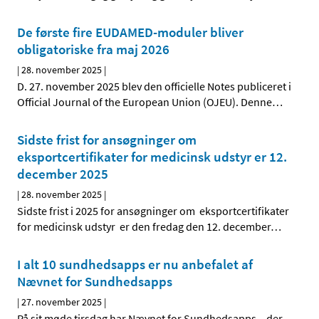
De første fire EUDAMED-moduler bliver
obligatoriske fra maj 2026
|
28. november 2025
|
D. 27. november 2025 blev den officielle Notes publiceret i
Official Journal of the European Union (OJEU). Denne
…
Sidste frist for ansøgninger om
eksportcertifikater for medicinsk udstyr er 12.
december 2025
|
28. november 2025
|
Sidste frist i 2025 for ansøgninger om eksportcertifikater
for medicinsk udstyr er den fredag den 12. december
…
I alt 10 sundhedsapps er nu anbefalet af
Nævnet for Sundhedsapps
|
27. november 2025
|
På sit møde tirsdag har Nævnet for Sundhedsapps – der