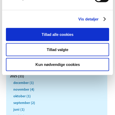
2025 varetager Danmark EU-formandskabet. Det
…
13. Nyhedsbrev om Medicinsk Udstyr
Vis detaljer
|
29. januar 2025
|
Krav til fabrikanter om notifikation ved afbrydelse eller
forsyningsophør af medicinsk udstyr er trådt i kraft Fra
…
Tillad alle cookies
Tillad valgte
Alle (83)
TID
Kun nødvendige cookies
2026 (8)
2025 (11)
december (1)
november (4)
oktober (1)
september (2)
juni (1)