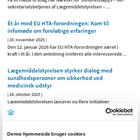
sekretariatsbetjenes af Lægemiddelstyrelsen –
…
Ét år med EU HTA-forordningen: Kom til
infomøde om foreløbige erfaringer
|
20. november 2025
|
Den 12. januar 2026 har EU HTA-forordningen været i
kraft i ét år. I den anledning inviteres alle interesserede
…
Lægemiddelstyrelsen styrker dialog med
sundhedspersoner om sikkerhed ved
medicinsk udstyr
|
24. oktober 2025
|
Lægemiddelstyrelsen lancerer nu flere initiativer
målrettet sundhedspersoner i hele landet. Formålet er
…
Nævnet for Sundhedsapps anbefaler to nye
sundhedsapps
Denne hjemmeside bruger cookies