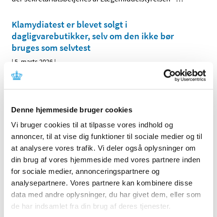
Klamydiatest er blevet solgt i
dagligvarebutikker, selv om den ikke bør
bruges som selvtest
|
5. marts 2026
|
Health Nordic Klamydiatest til kvinder bør kun anvendes
af læger og andre autoriserede sundhedspersoner.
…
Nævnet for Sundhedsapps anbefaler ny
Denne hjemmeside bruger cookies
sundhedsapp - Apoteket
Vi bruger cookies til at tilpasse vores indhold og
|
5. februar 2026
|
annoncer, til at vise dig funktioner til sociale medier og til
På sit møde i denne uge har Nævnet for Sundhedsapps –
at analysere vores trafik. Vi deler også oplysninger om
der sekretariatsbetjenes af Lægemiddelstyrelsen –
…
din brug af vores hjemmeside med vores partnere inden
for sociale medier, annonceringspartnere og
Ét år med EU HTA-forordningen: Dialog om
analysepartnere. Vores partnere kan kombinere disse
foreløbige erfaringer
data med andre oplysninger, du har givet dem, eller som
de har indsamlet fra din brug af deres tjenester.
|
12. januar 2026
|