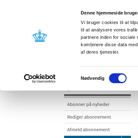
Denne hjemmeside bruger
Vi bruger cookies til at til
til at analysere vores tra
partnere inden for sociale
Godkendelse og
Bivirkninger
kombinere disse data med a
kontrol
produktinfo
af deres tjenester.
/
/
Nyheder
Nyhedskategorier
Me
Samtykkevalg
Nødvendig
Nyheder
Abonner på nyheder
Rediger abonnement
Afmeld abonnement