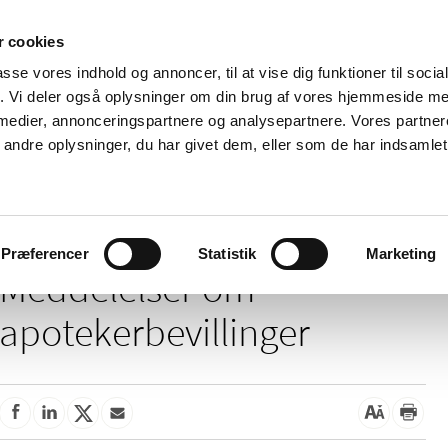
 cookies
passe vores indhold og annoncer, til at vise dig funktioner til soci
Nyheder
Om os
Kontakt
fik. Vi deler også oplysninger om din brug af vores hjemmeside m
 medier, annonceringspartnere og analysepartnere. Vores partne
 og
Tilskud og
Apoteker og salg af
Me
ndre oplysninger, du har givet dem, eller som de har indsamlet 
rmation
priser
medicin
ud
ddelelser om apotekerbevillinger
Præferencer
Statistik
Marketing
Meddelelser om
apotekerbevillinger