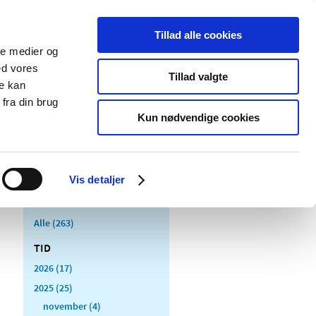
Tillad alle cookies
ale medier og
Udgivelser
Cookies
ed vores
Tillad valgte
re kan
dicinsk
Særlige
fra din brug
styr
produktområder
Kun nødvendige cookies
Vis detaljer
Alle (263)
TID
2026 (17)
2025 (25)
november (4)