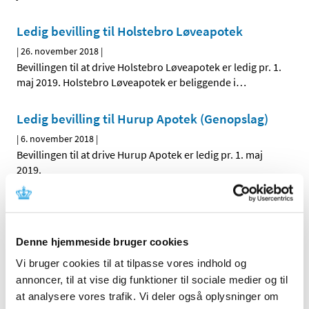
Ledig bevilling til Holstebro Løveapotek
|
26. november 2018
|
Bevillingen til at drive Holstebro Løveapotek er ledig pr. 1.
maj 2019. Holstebro Løveapotek er beliggende i
…
Ledig bevilling til Hurup Apotek (Genopslag)
|
6. november 2018
|
Bevillingen til at drive Hurup Apotek er ledig pr. 1. maj
2019.
Bevilling til at drive Valby Apotek
|
1. november 2018
|
Denne hjemmeside bruger cookies
Lægemiddelstyrelsen har den 22. oktober 2018 meddelt
Kenneth B. Lokind bevilling til at drive Valby Apotek.
Vi bruger cookies til at tilpasse vores indhold og
annoncer, til at vise dig funktioner til sociale medier og til
at analysere vores trafik. Vi deler også oplysninger om
Alle (263)