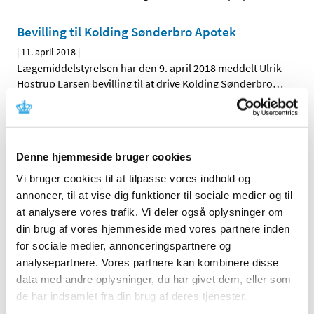
Bevilling til Kolding Sønderbro Apotek
|
11. april 2018
|
Lægemiddelstyrelsen har den 9. april 2018 meddelt Ulrik
Hostrup Larsen bevilling til at drive Kolding Sønderbro
…
Alle (263)
TID
Denne hjemmeside bruger cookies
2026 (17)
Vi bruger cookies til at tilpasse vores indhold og
annoncer, til at vise dig funktioner til sociale medier og til
2025 (25)
at analysere vores trafik. Vi deler også oplysninger om
2024 (34)
din brug af vores hjemmeside med vores partnere inden
2023 (38)
for sociale medier, annonceringspartnere og
2022 (37)
analysepartnere. Vores partnere kan kombinere disse
2021 (21)
data med andre oplysninger, du har givet dem, eller som
2020 (33)
de har indsamlet fra din brug af deres tjenester.