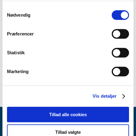
2019 (30)
2018 (28)
Samtykkevalg
Nødvendig
december (1)
november (4)
oktober (5)
Præferencer
august (2)
juni (4)
Statistik
maj (4)
april (2)
Marketing
februar (5)
januar (1)
Vis detaljer
Tillad alle cookies
Tillad valgte