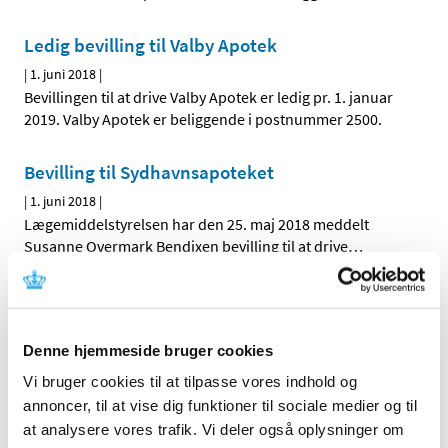
Ledig bevilling til Valby Apotek
|
1. juni 2018
|
Bevillingen til at drive Valby Apotek er ledig pr. 1. januar
2019. Valby Apotek er beliggende i postnummer 2500.
Bevilling til Sydhavnsapoteket
|
1. juni 2018
|
Lægemiddelstyrelsen har den 25. maj 2018 meddelt
Susanne Overmark Bendixen bevilling til at drive
…
Bevilling til Enghave Apotek
|
1. juni 2018
|
Denne hjemmeside bruger cookies
Lægemiddelstyrelsen har den 25. maj 2018 meddelt
Mikkel Rostgaard Jørgensen bevilling til at drive
…
Vi bruger cookies til at tilpasse vores indhold og
annoncer, til at vise dig funktioner til sociale medier og til
at analysere vores trafik. Vi deler også oplysninger om
Alle (263)