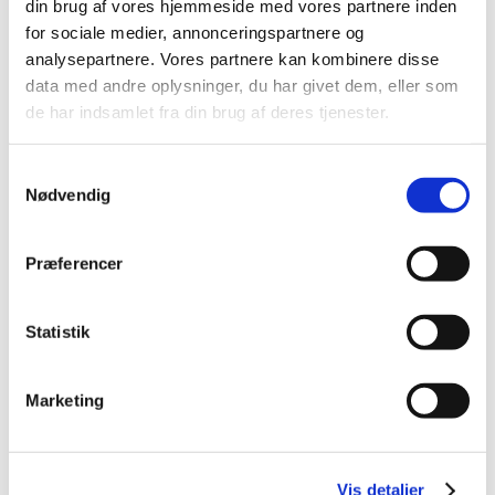
din brug af vores hjemmeside med vores partnere inden
TID
for sociale medier, annonceringspartnere og
analysepartnere. Vores partnere kan kombinere disse
2026 (17)
data med andre oplysninger, du har givet dem, eller som
2025 (25)
de har indsamlet fra din brug af deres tjenester.
2024 (34)
2023 (38)
Samtykkevalg
2022 (37)
Nødvendig
2021 (21)
2020 (33)
Præferencer
2019 (30)
2018 (28)
Statistik
december (1)
november (4)
oktober (5)
Marketing
august (2)
juni (4)
maj (4)
Vis detaljer