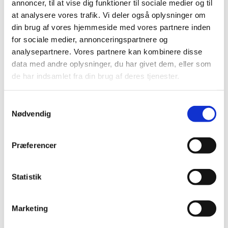
|
9. februar 2023
|
annoncer, til at vise dig funktioner til sociale medier og til
Bevillingen til at drive Roslev Apotek er ledig snarest
at analysere vores trafik. Vi deler også oplysninger om
muligt. Bevillingen er opslået ledig efter Lov om
…
din brug af vores hjemmeside med vores partnere inden
for sociale medier, annonceringspartnere og
Lægemiddelstyrelsen søger apoteksbestyrere
analysepartnere. Vores partnere kan kombinere disse
data med andre oplysninger, du har givet dem, eller som
|
8. februar 2023
|
de har indsamlet fra din brug af deres tjenester.
Lægemiddelstyrelsen søger farmaceuter, som er
interesseret i at prøve udfordringen som apoteksbestyre
Samtykkevalg
Bevilling til at drive Hvidovre Apotek
Nødvendig
|
20. januar 2023
|
Lægemiddelstyrelsen har den 18. januar 2023 meddelt, at
Præferencer
Mia Bendix Andersen får bevilling til at drive Hvidovre
…
Statistik
Ledig bevilling til Ringsted Apotek
|
13. januar 2023
|
Bevillingen til at drive Ringsted Apotek er ledig pr. 1. juni
Marketing
2023. Bevillingen er opslået ledig efter lov om
…