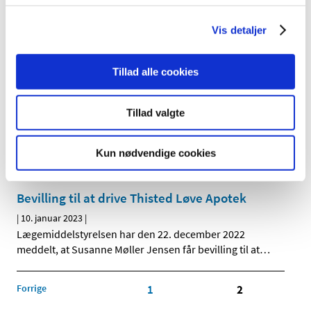
Ledig bevilling til Amagerbro Apotek
Vis detaljer
|
13. januar 2023
|
Bevillingen til at drive Amagerbro Apotek er ledig pr. 1. juli
Tillad alle cookies
2023. Bevillingen er opslået ledig efter lov om
…
Bevilling til at drive Ordrup Apotek
Tillad valgte
|
10. januar 2023
|
Lægemiddelstyrelsen har den 4. januar 2023 meddelt, at
Kun nødvendige cookies
Anders Nicolai Nielsen får bevilling til at drive Ordrup
…
Bevilling til at drive Thisted Løve Apotek
|
10. januar 2023
|
Lægemiddelstyrelsen har den 22. december 2022
meddelt, at Susanne Møller Jensen får bevilling til at
…
Forrige
1
2