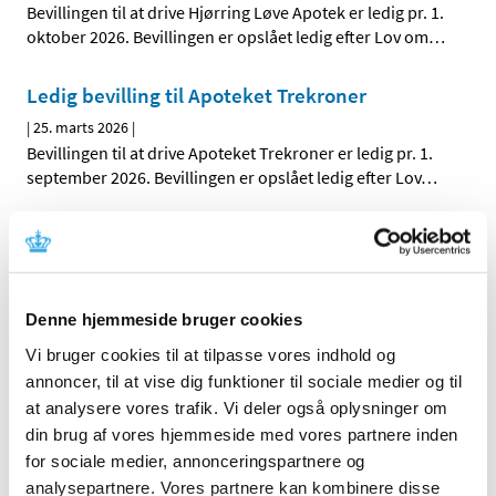
Bevillingen til at drive Hjørring Løve Apotek er ledig pr. 1.
oktober 2026. Bevillingen er opslået ledig efter Lov om
…
Ledig bevilling til Apoteket Trekroner
|
25. marts 2026
|
Bevillingen til at drive Apoteket Trekroner er ledig pr. 1.
september 2026. Bevillingen er opslået ledig efter Lov
…
Bevilling til at drive Sct. Stefans Apotek
|
16. marts 2026
|
Lægemiddelstyrelsen har den 6. marts 2026 meddelt, at
Mia Thorne Hald får bevilling til at drive Sct. Stefans
…
Denne hjemmeside bruger cookies
Vi bruger cookies til at tilpasse vores indhold og
Bevilling til at drive Apoteket Svalen
annoncer, til at vise dig funktioner til sociale medier og til
at analysere vores trafik. Vi deler også oplysninger om
|
16. marts 2026
|
Lægemiddelstyrelsen har den 6. marts 2026 meddelt, at
din brug af vores hjemmeside med vores partnere inden
Mia Thorne Hald får bevilling til at drive Apoteket
…
for sociale medier, annonceringspartnere og
analysepartnere. Vores partnere kan kombinere disse