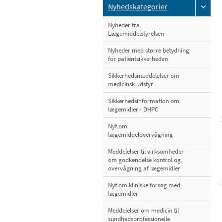
Nyhedskategorier
Nyheder fra
Lægemiddelstyrelsen
Nyheder med større betydning
for patientsikkerheden
Sikkerhedsmeddelelser om
medicinsk udstyr
Sikkerhedsinformation om
lægemidler - DHPC
Nyt om
lægemiddelovervågning
Meddelelser til virksomheder
om godkendelse kontrol og
overvågning af lægemidler
Nyt om kliniske forsøg med
lægemidler
Meddelelser om medicin til
sundhedsprofessionelle