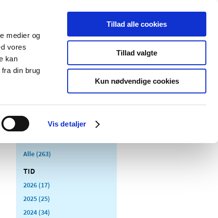
Tillad alle cookies
ale medier og
Udgivelser
Cookies
ed vores
Tillad valgte
re kan
dicinsk
Særlige
fra din brug
styr
produktområder
Kun nødvendige cookies
Vis detaljer
Alle (263)
TID
2026 (17)
2025 (25)
2024 (34)