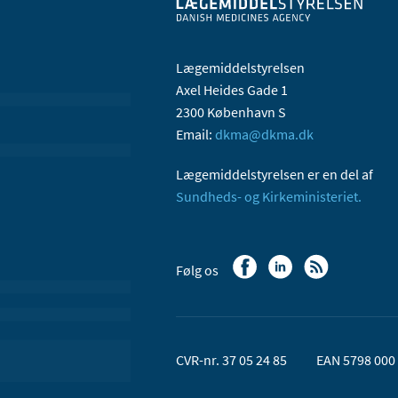
Lægemiddelstyrelsen
Axel Heides Gade 1
2300 København S
Email:
dkma@dkma.dk
Lægemiddelstyrelsen er en del af
Sundheds- og Kirkeministeriet.
Følg os
CVR-nr. 37 05 24 85
EAN 5798 000 