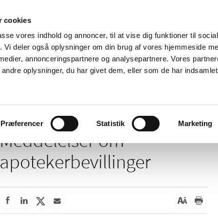
 cookies
passe vores indhold og annoncer, til at vise dig funktioner til soci
Nyheder
Om os
Kontakt
fik. Vi deler også oplysninger om din brug af vores hjemmeside m
 medier, annonceringspartnere og analysepartnere. Vores partne
 og
Tilskud og
Apoteker og salg af
Me
ndre oplysninger, du har givet dem, eller som de har indsamlet 
rmation
priser
medicin
ud
ddelelser om apotekerbevillinger
Præferencer
Statistik
Marketing
Meddelelser om
apotekerbevillinger