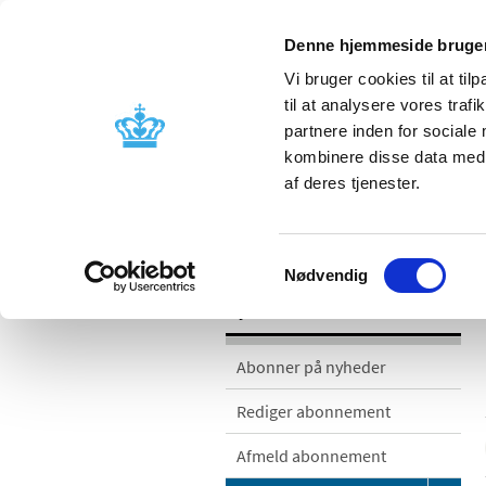
Denne hjemmeside bruger
Vi bruger cookies til at til
til at analysere vores tra
partnere inden for sociale
Godkendelse og
Bivirkninger
kombinere disse data med a
kontrol
produktinfo
af deres tjenester.
/
/
Nyheder
Nyhedskategorier
Me
Samtykkevalg
Nødvendig
Nyheder
Abonner på nyheder
Rediger abonnement
Afmeld abonnement