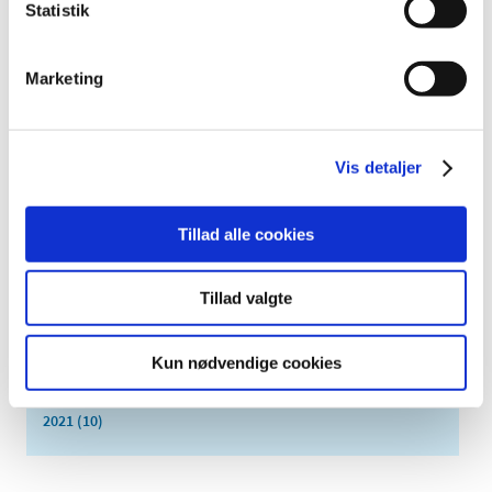
Statistik
2024 (84)
2023 (88)
2022 (79)
Marketing
december (8)
november (18)
oktober (11)
Vis detaljer
september (15)
august (5)
Tillad alle cookies
juli (6)
juni (3)
Tillad valgte
maj (5)
marts (1)
februar (6)
Kun nødvendige cookies
januar (1)
2021 (10)