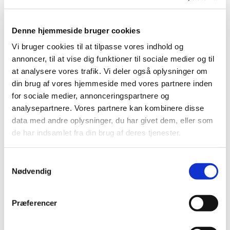
Forsyningsvanskeligheder for Nobivac DHPPi
Denne hjemmeside bruger cookies
Vet
Vi bruger cookies til at tilpasse vores indhold og
|
11. februar 2022
|
annoncer, til at vise dig funktioner til sociale medier og til
Der er i øjeblikket problemer med forsyningen af Nobivac
at analysere vores trafik. Vi deler også oplysninger om
DHPPi Vet fra Paranova Danmark A/S
din brug af vores hjemmeside med vores partnere inden
for sociale medier, annonceringspartnere og
Forsyningsvanskeligheder for AviPro AE
analysepartnere. Vores partnere kan kombinere disse
|
2. februar 2022
|
data med andre oplysninger, du har givet dem, eller som
Der er i øjeblikket problemer med forsyningen af AviPro
de har indsamlet fra din brug af deres tjenester.
AE, oral suspension til brug i drikkevand fra Elanco
…
Samtykkevalg
Nødvendig
Alle (479)
TID
Præferencer
2026 (110)
2025 (107)