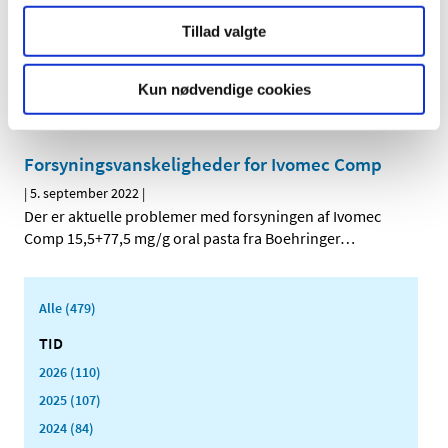
Forsyningsvanskeligheder for Purevax RCP
Tillad valgte
FeLV
|
5. september 2022
|
Der er aktuelle problemer med forsyningen af Purevax
Kun nødvendige cookies
RCP FeLV, lyofilisat og solvens til injektionsvæske, opl.
…
Forsyningsvanskeligheder for Ivomec Comp
|
5. september 2022
|
Der er aktuelle problemer med forsyningen af Ivomec
Comp 15,5+77,5 mg/g oral pasta fra Boehringer
…
Alle (479)
TID
2026 (110)
2025 (107)
2024 (84)