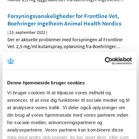
Forsyningsvanskeligheder for Frontline Vet,
Boehringer Ingelheim Animal Health Nordics
|
23. september 2022
|
Der er aktuelle problemer med forsyningen af Frontline
Vet. 2,5 mg/ml kutanspray, opløsning fra Boehringer
…
Forsyningsvanskeligheder for Clomicalm
|
21. september 2022
|
Der er aktuelle problemer med forsyningen af Clomicalm
Denne hjemmeside bruger cookies
20 mg tabletter fra Virbac Danmark A/S
Vi bruger cookies til at tilpasse vores indhold og
annoncer, til at vise dig funktioner til sociale medier og til
Forsyningsvanskeligheder for Previcox,
at analysere vores trafik. Vi deler også oplysninger om
Boehringer Ingelheim Animal Health Denmark
din brug af vores hjemmeside med vores partnere inden
|
13. september 2022
|
for sociale medier, annonceringspartnere og
Der er aktuelle problemer med forsyningen af Previcox
analysepartnere. Vores partnere kan kombinere disse
227 mg tyggetabletter (60 stk.) fra Boehringer
…
data med andre oplysninger, du har givet dem, eller som