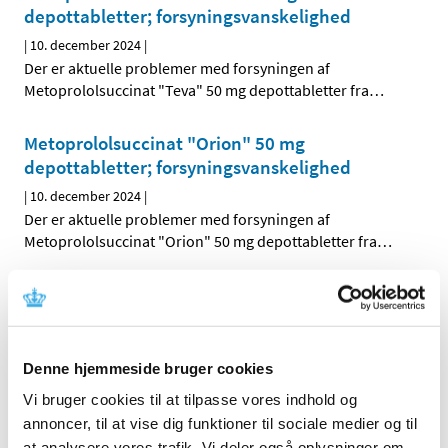
depottabletter; forsyningsvanskelighed
|
10. december 2024
|
Der er aktuelle problemer med forsyningen af
Metoprololsuccinat "Teva" 50 mg depottabletter fra
…
Metoprololsuccinat "Orion" 50 mg
depottabletter; forsyningsvanskelighed
|
10. december 2024
|
Der er aktuelle problemer med forsyningen af
Metoprololsuccinat "Orion" 50 mg depottabletter fra
…
Metoprololsuccinat "Hexal" 50 mg
depottabletter; forsyningsvanskelighed
|
10. december 2024
|
Denne hjemmeside bruger cookies
Der er aktuelle problemer med forsyningen af
Metoprololsuccinat "Hexal" 50 mg depottabletter fra
…
Vi bruger cookies til at tilpasse vores indhold og
annoncer, til at vise dig funktioner til sociale medier og til
Sinalfa 5 mg; forsyningsvanskelighed
at analysere vores trafik. Vi deler også oplysninger om