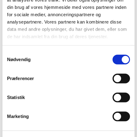
din brug af vores hjemmeside med vores partnere inden
|
9. december 2024
|
for sociale medier, annonceringspartnere og
Der er aktuelle problemer med forsyningen af Sinalfa 5
mg tabletter fra Amdipharm Limited.
analysepartnere. Vores partnere kan kombinere disse
data med andre oplysninger, du har givet dem, eller som
de har indsamlet fra din brug af deres tjenester.
Sinalfa 2 mg; forsyningsvanskelighed
|
9. december 2024
|
Samtykkevalg
Der er aktuelle problemer med forsyningen af Sinalfa 2
Nødvendig
mg tabletter fra Amdipharm Limited.
Methylphenidate "Teva" 60 mg kapsler;
Præferencer
forsyningsvanskelighed
|
5. december 2024
|
Statistik
Der er aktuelle problemer med forsyningen af
Methylphenidate "Teva" 60 mg kapsler med
…
Marketing
Medanef 5 mg; forsyningsvanskelighed
|
4. december 2024
|