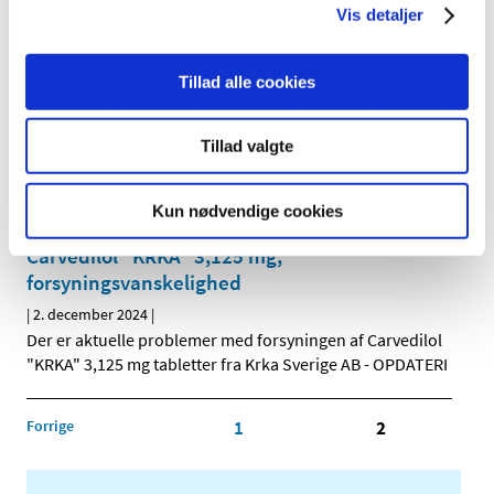
Der er aktuelle problemer med forsyningen af Medanef 5
Vis detaljer
mg tabletter fra Viatris ApS.
Tillad alle cookies
Selo-zok 25 mg depottabletter (Recordati);
forsyningsvanskelighed
Tillad valgte
|
3. december 2024
|
Der er aktuelle problemer med forsyningen af Selo-zok
25 mg depottabletter fra Recordati AB.
Kun nødvendige cookies
Carvedilol "KRKA" 3,125 mg;
forsyningsvanskelighed
|
2. december 2024
|
Der er aktuelle problemer med forsyningen af Carvedilol
"KRKA" 3,125 mg tabletter fra Krka Sverige AB - OPDATERI
Forrige
1
2