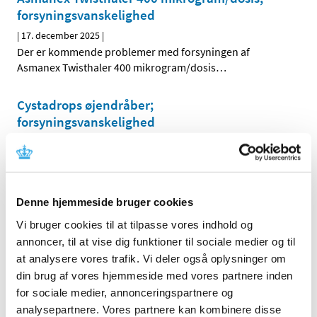
forsyningsvanskelighed
|
17. december 2025
|
Der er kommende problemer med forsyningen af
Asmanex Twisthaler 400 mikrogram/dosis
…
Cystadrops øjendråber;
forsyningsvanskelighed
|
17. december 2025
|
Der er aktuelle problemer med forsyningen af Cystadrops
3,8 mg/ml øjendråber, opløsning fra Recordati AB.
Denne hjemmeside bruger cookies
Quetiapin "Accord" 50 mg;
Vi bruger cookies til at tilpasse vores indhold og
forsyningsvanskelighed
annoncer, til at vise dig funktioner til sociale medier og til
|
17. december 2025
|
at analysere vores trafik. Vi deler også oplysninger om
Der er aktuelle problemer med forsyningen af Quetiapin
din brug af vores hjemmeside med vores partnere inden
"Accord" 50 mg depottabletter fra Accord Healthcare B.V.
for sociale medier, annonceringspartnere og
analysepartnere. Vores partnere kan kombinere disse