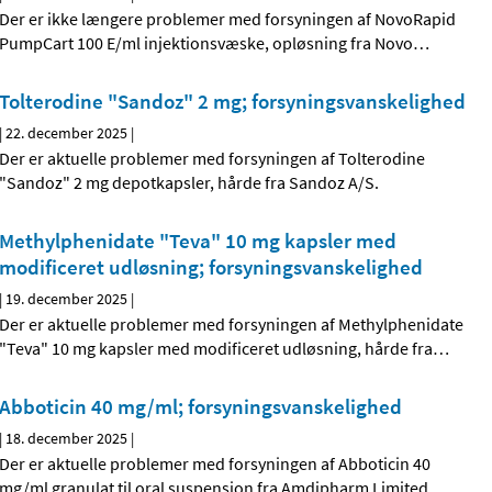
Der er ikke længere problemer med forsyningen af NovoRapid
PumpCart 100 E/ml injektionsvæske, opløsning fra Novo
…
Tolterodine "Sandoz" 2 mg; forsyningsvanskelighed
|
22. december 2025
|
Der er aktuelle problemer med forsyningen af Tolterodine
"Sandoz" 2 mg depotkapsler, hårde fra Sandoz A/S.
Methylphenidate "Teva" 10 mg kapsler med
modificeret udløsning; forsyningsvanskelighed
|
19. december 2025
|
Der er aktuelle problemer med forsyningen af Methylphenidate
"Teva" 10 mg kapsler med modificeret udløsning, hårde fra
…
Abboticin 40 mg/ml; forsyningsvanskelighed
|
18. december 2025
|
Der er aktuelle problemer med forsyningen af Abboticin 40
mg/ml granulat til oral suspension fra Amdipharm Limited.