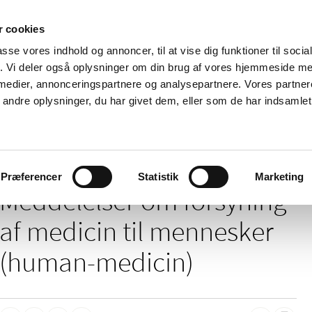
 cookies
passe vores indhold og annoncer, til at vise dig funktioner til soci
Nyheder
Om os
Kontakt
fik. Vi deler også oplysninger om din brug af vores hjemmeside m
 medier, annonceringspartnere og analysepartnere. Vores partne
 og
Tilskud og
Apoteker og salg af
Me
ndre oplysninger, du har givet dem, eller som de har indsamlet 
rmation
priser
medicin
ud
delelser om forsyning af medicin til mennesker (human-medicin)
Præferencer
Statistik
Marketing
Meddelelser om forsyning
af medicin til mennesker
(human-medicin)