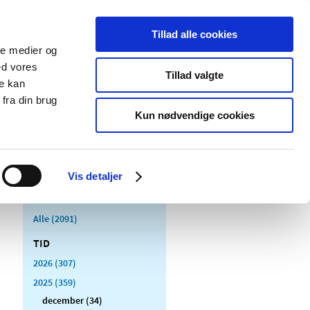
Tillad alle cookies
ale medier og
Udgivelser
Cookies
ed vores
Tillad valgte
re kan
dicinsk
Særlige
fra din brug
styr
produktområder
Kun nødvendige cookies
Vis detaljer
Alle (2091)
TID
2026 (307)
2025 (359)
december (34)