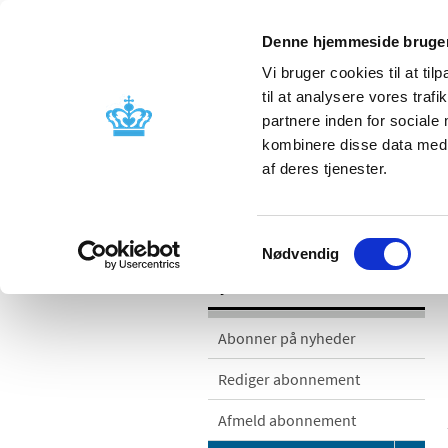
Denne hjemmeside bruger
Vi bruger cookies til at til
til at analysere vores tra
partnere inden for sociale
Godkendelse og
Bivirkninger
kombinere disse data med a
kontrol
produktinfo
af deres tjenester.
/
/
Nyheder
Nyhedskategorier
Med
Samtykkevalg
Nødvendig
Nyheder
Abonner på nyheder
Rediger abonnement
Afmeld abonnement