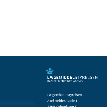
Lægemiddelstyrelsen
Axel Heides Gade 1
2300 København S