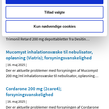
20.000 anti-Xa IE/ml injektionsvæske, opløsning fra Leo
…
Tillad valgte
Trimonil Retard 200 mg;
forsyningsvanskelighed
Kun nødvendige cookies
|
20. maj 2025
|
Der er kommende problemer med forsyningen af
Trimonil Retard 200 mg depottabletter fra Desitin
…
Mucomyst inhalationsvæske til nebulisator,
opløsning (Viatris); forsyningsvanskelighed
|
16. maj 2025
|
Der er aktuelle problemer med forsyningen af Mucomyst
200 mg/ml inhalationsvæske til nebulisator, opløsning
…
Cordarone 200 mg (2care4);
forsyningsvanskelighed
|
16. maj 2025
|
Der er aktuelle problemer med forsyningen af Cordarone