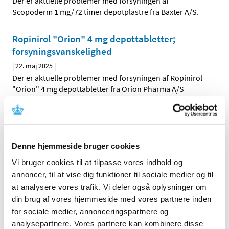
Der er aktuelle problemer med forsyningen af
Scopoderm 1 mg/72 timer depotplastre fra Baxter A/S.
Ropinirol "Orion" 4 mg depottabletter;
forsyningsvanskelighed
|
22. maj 2025
|
Der er aktuelle problemer med forsyningen af Ropinirol
"Orion" 4 mg depottabletter fra Orion Pharma A/S
Prasugrel "Krka" 10 mg;
forsyningsvanskelighed
|
21. maj 2025
|
Denne hjemmeside bruger cookies
Der er aktuelle problemer med forsyningen af Prasugrel
Vi bruger cookies til at tilpasse vores indhold og
"Krka" 10 mg filmovertrukne tabletter fra Krka Sverige A
annoncer, til at vise dig funktioner til sociale medier og til
at analysere vores trafik. Vi deler også oplysninger om
Efient 10 mg (Kurantis);
din brug af vores hjemmeside med vores partnere inden
forsyningsvanskelighed
for sociale medier, annonceringspartnere og
|
21. maj 2025
|
analysepartnere. Vores partnere kan kombinere disse