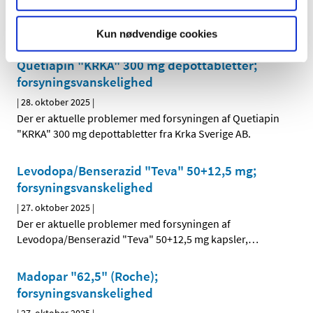
Der er aktuelle problemer med forsyningen af
Cholestagel 625 mg filmovertrukne tabletter fra
…
Kun nødvendige cookies
Quetiapin "KRKA" 300 mg depottabletter;
forsyningsvanskelighed
|
28. oktober 2025
|
Der er aktuelle problemer med forsyningen af Quetiapin
"KRKA" 300 mg depottabletter fra Krka Sverige AB.
Levodopa/Benserazid "Teva" 50+12,5 mg;
forsyningsvanskelighed
|
27. oktober 2025
|
Der er aktuelle problemer med forsyningen af
Levodopa/Benserazid "Teva" 50+12,5 mg kapsler,
…
Madopar "62,5" (Roche);
forsyningsvanskelighed