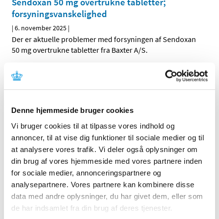
Sendoxan 50 mg overtrukne tabletter;
forsyningsvanskelighed
|
6. november 2025
|
Der er aktuelle problemer med forsyningen af Sendoxan
50 mg overtrukne tabletter fra Baxter A/S.
Cyclophosphamid "2care4" 50 mg overtrukne
tabletter; forsyningsvanskelighed
|
6. november 2025
|
Denne hjemmeside bruger cookies
Der er aktuelle problemer med forsyningen af
Cyclophosphamid "2care4" 50 mg overtrukne tabletter
…
Vi bruger cookies til at tilpasse vores indhold og
annoncer, til at vise dig funktioner til sociale medier og til
Inlyta 3 mg; forsyningsvanskelighed
at analysere vores trafik. Vi deler også oplysninger om
din brug af vores hjemmeside med vores partnere inden
|
3. november 2025
|
for sociale medier, annonceringspartnere og
Der er aktuelle problemer med forsyningen af Inlyta 3 mg
analysepartnere. Vores partnere kan kombinere disse
filmovertrukne tabletter fra Pfizer ApS.
data med andre oplysninger, du har givet dem, eller som
de har indsamlet fra din brug af deres tjenester.
Theo-dur 200 mg; forsyningsvanskelighed