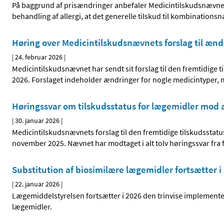
På baggrund af prisændringer anbefaler Medicintilskudsnævnet i e
behandling af allergi, at det generelle tilskud til kombinatio
Høring over Medicintilskudsnævnets forslag til ænd
|
24. februar 2026
|
Medicintilskudsnævnet har sendt sit forslag til den fremtidige t
2026. Forslaget indeholder ændringer for nogle medicintyper,
Høringssvar om tilskudsstatus for lægemidler mod a
|
30. januar 2026
|
Medicintilskudsnævnets forslag til den fremtidige tilskudsstatu
november 2025. Nævnet har modtaget i alt tolv høringssvar fra f
Substitution af biosimilære lægemidler fortsætter i
|
22. januar 2026
|
Lægemiddelstyrelsen fortsætter i 2026 den trinvise implementeri
lægemidler.