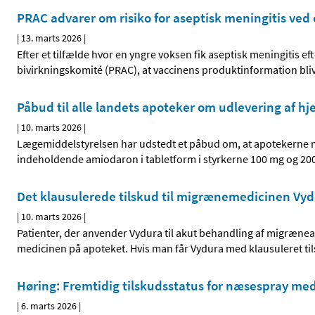
PRAC advarer om risiko for aseptisk meningitis ve
|
13. marts 2026
|
Efter et tilfælde hvor en yngre voksen fik aseptisk meningitis 
bivirkningskomité (PRAC), at vaccinens produktinformation bli
Påbud til alle landets apoteker om udlevering af h
|
10. marts 2026
|
Lægemiddelstyrelsen har udstedt et påbud om, at apotekerne 
indeholdende amiodaron i tabletform i styrkerne 100 mg og 20
Det klausulerede tilskud til migrænemedicinen Vyd
|
10. marts 2026
|
Patienter, der anvender Vydura til akut behandling af migræneanfa
medicinen på apoteket. Hvis man får Vydura med klausuleret til
Høring: Fremtidig tilskudsstatus for næsespray me
|
6. marts 2026
|