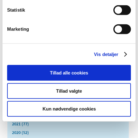
2024 (51)
Statistik
2023 (55)
december (8)
november (7)
Marketing
oktober (4)
september (6)
august (4)
Vis detaljer
juli (1)
juni (5)
Tillad alle cookies
maj (4)
april (2)
marts (7)
Tillad valgte
februar (5)
januar (2)
Kun nødvendige cookies
2022 (26)
2021 (77)
2020 (52)