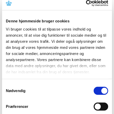
pakninger og kapsler
|
9. juni 2023
|
Patienter, der er i behandling med ADHD-medicinen
Denne hjemmeside bruger cookies
Aduvanz 30 mg fra leverandøren Takeda Pharma, skal
…
Vi bruger cookies til at tilpasse vores indhold og
annoncer, til at vise dig funktioner til sociale medier og til
Systemiske og inhalerede fluorquinolon-
at analysere vores trafik. Vi deler også oplysninger om
antibiotika: påmindelse om begrænsninger
din brug af vores hjemmeside med vores partnere inden
ved brug
for sociale medier, annonceringspartnere og
|
9. juni 2023
|
analysepartnere. Vores partnere kan kombinere disse
Nye studiedata tyder på, at fluorquinoloner fortsat
data med andre oplysninger, du har givet dem, eller som
ordineres ud over de anbefalede anvendelser.
de har indsamlet fra din brug af deres tjenester.
Alle (328)
Samtykkevalg
Nødvendig
TID
2026 (31)
Præferencer
2025 (36)