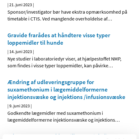
|
21. juni 2023
|
Sponsor/investigator bør have ekstra opmærksomhed på
timetable i CTIS. Ved manglende overholdelse af
…
Gravide frarådes at håndtere visse typer
loppemidler til hunde
|
14. juni 2023
|
Nye studier i laboratoriedyr viser, at hjælpestoffet NMP,
som findes i visse typer loppemidler, kan påvirke
…
Ændring af udleveringsgruppe for
suxamethonium i lægemiddelformerne
injektionsvæske og injektions /infusionsvæske
|
9. juni 2023
|
Godkendte lægemidler med suxamethonium i
lægemiddelformerne injektionsvæske og injektions
…
Aduvanz 30 mg trukket tilbage – tjek dine