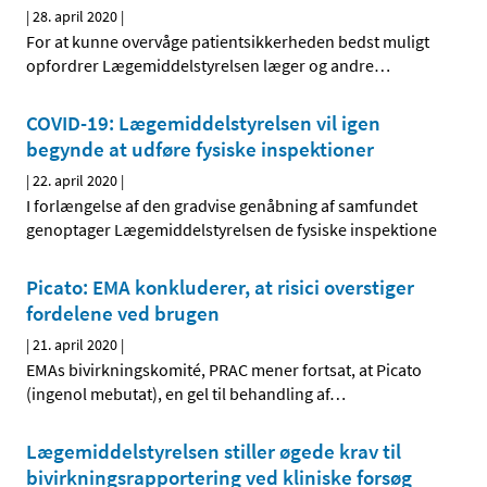
|
28. april 2020
|
For at kunne overvåge patientsikkerheden bedst muligt
opfordrer Lægemiddelstyrelsen læger og andre
…
COVID-19: Lægemiddelstyrelsen vil igen
begynde at udføre fysiske inspektioner
|
22. april 2020
|
I forlængelse af den gradvise genåbning af samfundet
genoptager Lægemiddelstyrelsen de fysiske inspektione
Picato: EMA konkluderer, at risici overstiger
fordelene ved brugen
|
21. april 2020
|
EMAs bivirkningskomité, PRAC mener fortsat, at Picato
(ingenol mebutat), en gel til behandling af
…
Lægemiddelstyrelsen stiller øgede krav til
bivirkningsrapportering ved kliniske forsøg