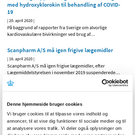
med hydroxyklorokin til behandling af COVID-
19
|
20. april 2020
|
På baggrund af rapporter fra Sverige om alvorlige
kardiovaskulære bivirkninger ved brug af
…
Scanpharm A/S må igen frigive lægemidler
|
16. april 2020
|
Scanpharm A/S må igen frigive lægemidler, efter
Lægemiddelstyrelsen i november 2019 suspenderede
…
Ændrede hjælpestoffer i Euthyrox
(levothyroxin) til behandling af lavt stofskifte
Denne hjemmeside bruger cookies
|
7. april 2020
|
En ny version af Euthyrox-tabletter vil være tilgængelig fra
Vi bruger cookies til at tilpasse vores indhold og
4. maj 2020. Sammensætningen af tabletterne ændres
…
annoncer, til at vise dig funktioner til sociale medier og til
at analysere vores trafik. Vi deler også oplysninger om
Henstilling om, hvordan præparatet