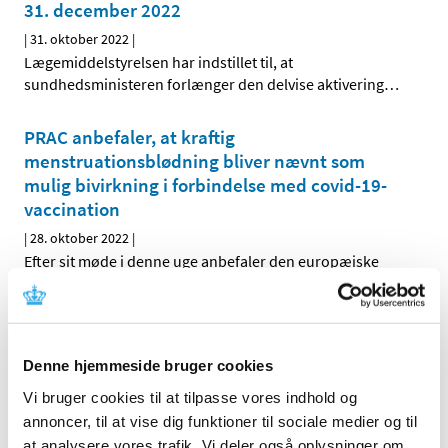
31. december 2022
|
31. oktober 2022
|
Lægemiddelstyrelsen har indstillet til, at
sundhedsministeren forlænger den delvise aktivering
…
PRAC anbefaler, at kraftig
menstruationsblødning bliver nævnt som
mulig bivirkning i forbindelse med covid-19-
vaccination
|
28. oktober 2022
|
Efter sit møde i denne uge anbefaler den europæiske
bivirkningskomité PRAC, at kraftig
…
Generel tilladelse til udlevering og
indlægsseddel for Paxlovid
Denne hjemmeside bruger cookies
|
20. oktober 2022
|
Vi bruger cookies til at tilpasse vores indhold og
Sundhedsstyrelsen har gjort det muligt for visse grupper
annoncer, til at vise dig funktioner til sociale medier og til
af personer, der er smittet med covid-19, at få
…
at analysere vores trafik. Vi deler også oplysninger om