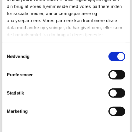
din brug af vores hjemmeside med vores partnere inden
for sociale medier, annonceringspartnere og
Alle (327)
analysepartnere. Vores partnere kan kombinere disse
TID
data med andre oplysninger, du har givet dem, eller som
de har indsamlet fra din brug af deres tjenester.
2026 (30)
2025 (36)
Samtykkevalg
2024 (51)
Nødvendig
2023 (55)
2022 (26)
Præferencer
december (4)
november (2)
oktober (3)
Statistik
september (2)
august (4)
Marketing
juli (2)
juni (2)
maj (4)