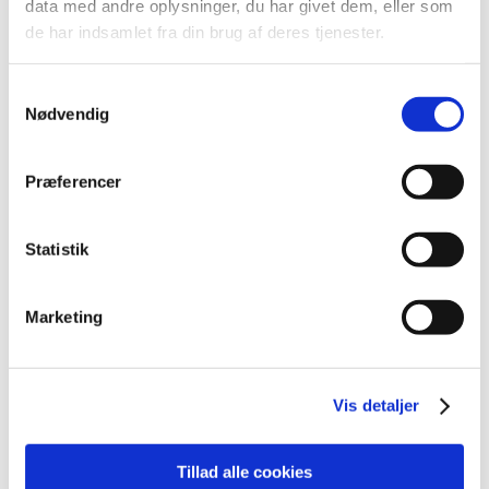
2024 (51)
data med andre oplysninger, du har givet dem, eller som
2023 (55)
de har indsamlet fra din brug af deres tjenester.
2022 (26)
december (4)
Samtykkevalg
Nødvendig
november (2)
oktober (3)
september (2)
Præferencer
august (4)
juli (2)
Statistik
juni (2)
maj (4)
Marketing
februar (1)
januar (2)
2021 (77)
Vis detaljer
2020 (52)
Tillad alle cookies