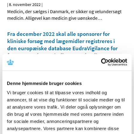
|
8. november 2022
|
Medicin, der sælges i Danmark, er sikker og velundersøgt
medicin. Alligevel kan medicin give uønskede
…
Fra december 2022 skal alle sponsorer for
kliniske forsøg med lægemidler registreres i
den europæiske database EudraVigilance for
fremover at kunne indberette alvorlige
…
|
4. november 2022
|
I forbindelse med overgangen til den nye EU-forordning
for kliniske forsøg med lægemidler vil det ved
…
Denne hjemmeside bruger cookies
Vi bruger cookies til at tilpasse vores indhold og
Alle (327)
annoncer, til at vise dig funktioner til sociale medier og til
at analysere vores trafik. Vi deler også oplysninger om
TID
din brug af vores hjemmeside med vores partnere inden
2026 (30)
for sociale medier, annonceringspartnere og
2025 (36)
analysepartnere. Vores partnere kan kombinere disse