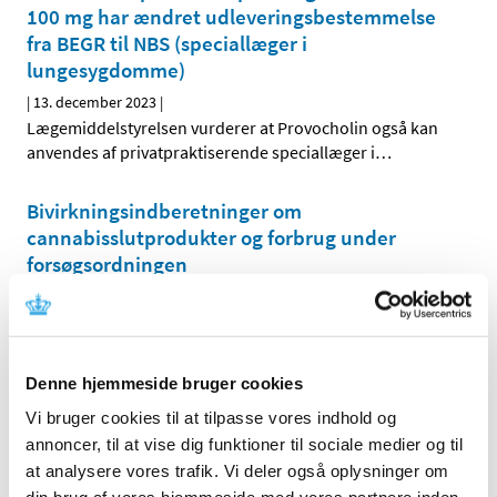
100 mg har ændret udleveringsbestemmelse
fra BEGR til NBS (speciallæger i
lungesygdomme)
|
13. december 2023
|
Lægemiddelstyrelsen vurderer at Provocholin også kan
anvendes af privatpraktiserende speciallæger i
…
Bivirkningsindberetninger om
cannabisslutprodukter og forbrug under
forsøgsordningen
|
7. december 2023
|
I forbindelse med monitorering af forsøgsordningen med
medicinsk cannabis offentliggør Lægemiddelstyrelsen
…
Denne hjemmeside bruger cookies
Fristen i 2023 for lægemiddelansøgninger og
Vi bruger cookies til at tilpasse vores indhold og
ansøgninger om kliniske lægemiddelforsøg er
annoncer, til at vise dig funktioner til sociale medier og til
den 20. december 2023
at analysere vores trafik. Vi deler også oplysninger om
|
4. december 2023
|