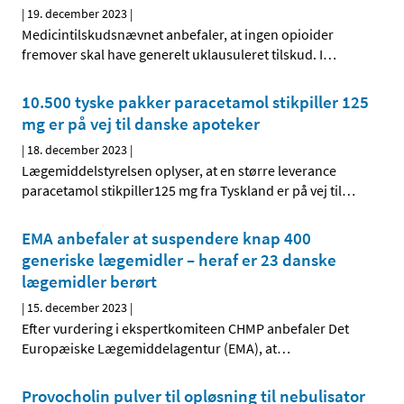
|
19. december 2023
|
Medicintilskudsnævnet anbefaler, at ingen opioider
fremover skal have generelt uklausuleret tilskud. I
…
10.500 tyske pakker paracetamol stikpiller 125
mg er på vej til danske apoteker
|
18. december 2023
|
Lægemiddelstyrelsen oplyser, at en større leverance
paracetamol stikpiller125 mg fra Tyskland er på vej til
…
EMA anbefaler at suspendere knap 400
generiske lægemidler – heraf er 23 danske
lægemidler berørt
|
15. december 2023
|
Efter vurdering i ekspertkomiteen CHMP anbefaler Det
Europæiske Lægemiddelagentur (EMA), at
…
Provocholin pulver til opløsning til nebulisator