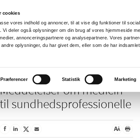
 cookies
passe vores indhold og annoncer, til at vise dig funktioner til soci
Nyheder
Om os
Kontakt
fik. Vi deler også oplysninger om din brug af vores hjemmeside m
 medier, annonceringspartnere og analysepartnere. Vores partne
 og
Tilskud og
Apoteker og salg af
Me
ndre oplysninger, du har givet dem, eller som de har indsamlet 
rmation
priser
medicin
ud
delelser om medicin til sundhedsprofessionelle
Præferencer
Statistik
Marketing
Meddelelser om medicin
til sundhedsprofessionelle