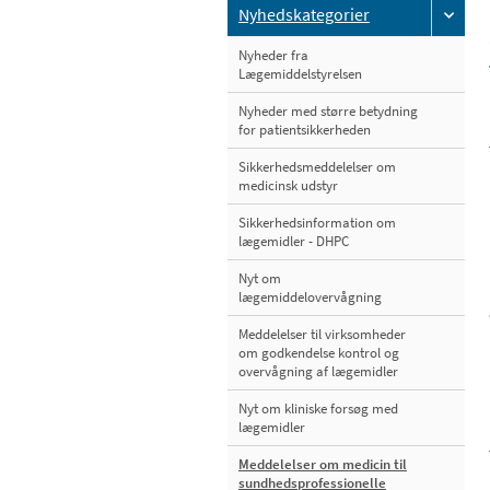
Nyhedskategorier
Nyheder fra
Lægemiddelstyrelsen
Nyheder med større betydning
for patientsikkerheden
Sikkerhedsmeddelelser om
medicinsk udstyr
Sikkerhedsinformation om
lægemidler - DHPC
Nyt om
lægemiddelovervågning
Meddelelser til virksomheder
om godkendelse kontrol og
overvågning af lægemidler
Nyt om kliniske forsøg med
lægemidler
Meddelelser om medicin til
sundhedsprofessionelle