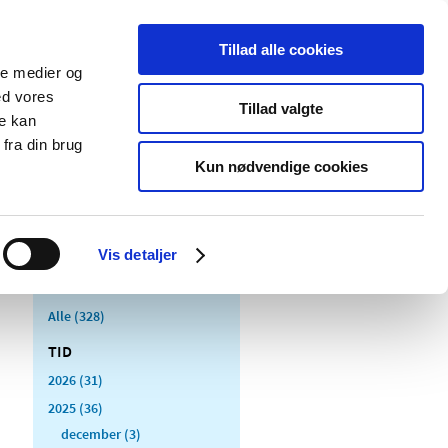
Tillad alle cookies
ale medier og
Udgivelser
Cookies
ed vores
Tillad valgte
re kan
dicinsk
Særlige
fra din brug
styr
produktområder
Kun nødvendige cookies
Vis detaljer
Alle (328)
TID
2026 (31)
2025 (36)
december (3)