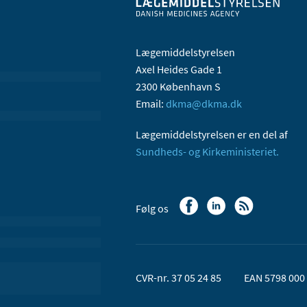
Lægemiddelstyrelsen
Axel Heides Gade 1
2300 København S
Email:
dkma@dkma.dk
Lægemiddelstyrelsen er en del af
Sundheds- og Kirkeministeriet.
Følg os
CVR-nr. 37 05 24 85
EAN 5798 000 