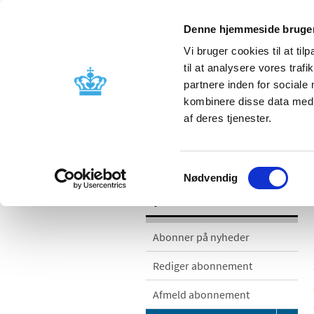
Denne hjemmeside bruger
Vi bruger cookies til at til
til at analysere vores tra
partnere inden for sociale
Godkendelse og
Bivirkninger
kombinere disse data med a
kontrol
produktinfo
af deres tjenester.
/
/
Nyheder
Nyhedskategorier
Med
Samtykkevalg
Nødvendig
Nyheder
Abonner på nyheder
Rediger abonnement
Afmeld abonnement