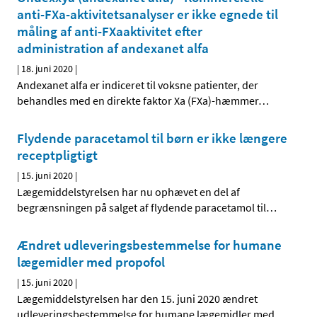
anti-FXa-aktivitetsanalyser er ikke egnede til
måling af anti-FXaaktivitet efter
administration af andexanet alfa
|
18. juni 2020
|
Andexanet alfa er indiceret til voksne patienter, der
behandles med en direkte faktor Xa (FXa)-hæmmer
…
Flydende paracetamol til børn er ikke længere
receptpligtigt
|
15. juni 2020
|
Lægemiddelstyrelsen har nu ophævet en del af
begrænsningen på salget af flydende paracetamol til
…
Ændret udleveringsbestemmelse for humane
lægemidler med propofol
|
15. juni 2020
|
Lægemiddelstyrelsen har den 15. juni 2020 ændret
udleveringsbestemmelse for humane lægemidler med
…