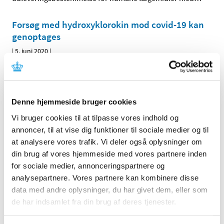
Forsøg med hydroxyklorokin mod covid-19 kan
genoptages
|
5. juni 2020
|
Fem danske kliniske forsøg med medicinen
hydroxyklorokin til behandling af COVID-19 kan
…
Begrænsning på håndkøbslægemidler
Denne hjemmeside bruger cookies
ophæves
Vi bruger cookies til at tilpasse vores indhold og
|
29. maj 2020
|
annoncer, til at vise dig funktioner til sociale medier og til
Lægemiddelstyrelsen har besluttet at ophæve den
at analysere vores trafik. Vi deler også oplysninger om
generelle begrænsning for udleveringen, der blev
…
din brug af vores hjemmeside med vores partnere inden
for sociale medier, annonceringspartnere og
Lægemiddelstyrelsen har lukket fredag den
analysepartnere. Vores partnere kan kombinere disse
22. maj 2020
data med andre oplysninger, du har givet dem, eller som
de har indsamlet fra din brug af deres tjenester.
|
18. maj 2020
|
Lægemiddelstyrelsen har lukket fredag den 22. maj 2020