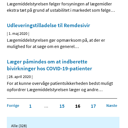
Lægemiddelstyrelsen følger forsyningen af lægemidler
ekstra tæt på grund af ustabilitet i markedet som følge
…
Udleveringstilladelse til Remdesivir
|
1. maj 2020
|
Lægemiddelstyrelsen gør opmærksom på, at der er
mulighed for at søge om en generel
…
Læger påmindes om at indberette
bivirkninger hos COVID-19-patienter
|
28. april 2020
|
For at kunne overvåge patientsikkerheden bedst muligt
opfordrer Lægemiddelstyrelsen læger og andre
…
Forrige
1
15
16
17
Næste
…
Alle (328)