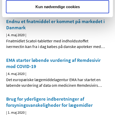
Lægemiddelstyrelsens har den 4. maj 2020 ændret
Kun nødvendige cookies
udleveringsbestemmelsen for azithromycin (tabletter
…
Endnu et fnatmiddel er kommet på markedet i
Danmark
|
4. maj 2020
|
Fnatmidlet Scatol-tabletter med indholdsstoffet
ivermectin kan fra i dag købes på danske apoteker med
…
EMA starter løbende vurdering af Remdesivir
mod COVID-19
|
4. maj 2020
|
Det europæiske lægemiddelagentur EMA har startet en
løbende vurdering af data om medicinen Remdesivirs
…
Brug for yderligere indberetninger af
forsyningsvanskeligheder for lægemidler
|
1. maj 2020
|