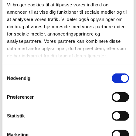
|
3. maj 2024
|
Vi bruger cookies til at tilpasse vores indhold og
Den 1. januar 2024 trådte en ændring af lægemiddelloven
annoncer, til at vise dig funktioner til sociale medier og til
i kraft, der betyder, at Lægemiddelstyrelsen under
…
at analysere vores trafik. Vi deler også oplysninger om
din brug af vores hjemmeside med vores partnere inden
Lægemiddelstyrelsen søger nyt medlem til
for sociale medier, annonceringspartnere og
Rådet for Lægemiddelovervågning
analysepartnere. Vores partnere kan kombinere disse
|
1. maj 2024
|
data med andre oplysninger, du har givet dem, eller som
God lægemiddelovervågning kræver et stærkt
de har indsamlet fra din brug af deres tjenester.
tværgående samarbejde, hvor viden og erfaringer kan
…
Samtykkevalg
De fleste typer diabetesmedicin bevarer
Nødvendig
generelt tilskud, men visse GLP-1-analoger får
strammere klausul
Præferencer
|
1. maj 2024
|
Lægemiddelstyrelsen har truffet beslutning om det
fremtidige tilskud til type 2-diabetesmedicin, som ikke
…
Statistik
EMA anbefaler variantopdatering af covid-19-
Marketing