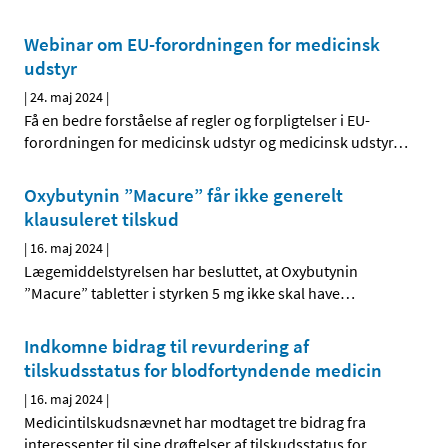
Webinar om EU-forordningen for medicinsk
udstyr
|
24. maj 2024
|
Få en bedre forståelse af regler og forpligtelser i EU-
forordningen for medicinsk udstyr og medicinsk udstyr
…
Oxybutynin ”Macure” får ikke generelt
klausuleret tilskud
|
16. maj 2024
|
Lægemiddelstyrelsen har besluttet, at Oxybutynin
”Macure” tabletter i styrken 5 mg ikke skal have
…
Indkomne bidrag til revurdering af
tilskudsstatus for blodfortyndende medicin
|
16. maj 2024
|
Medicintilskudsnævnet har modtaget tre bidrag fra
interessenter til sine drøftelser af tilskudsstatus for
…