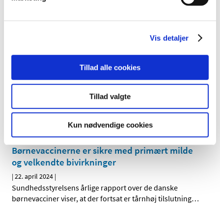
vaccinerne forud for næste vinterhalvår
|
30. april 2024
|
Det Europæiske Lægemiddelagentur (EMA) anbefaler, at
Vis detaljer
covid-19-vaccinerne bliver opdateret forud for
…
Sundhedsministeren har aktiveret det
Tillad alle cookies
statslige lægemiddelberedskab delvist til den
31. august 2024
Tillad valgte
|
29. april 2024
|
Lægemiddelstyrelsen har indstillet, at Indenrigs- og
sundhedsministeren forlænger den delvise aktivering
…
Kun nødvendige cookies
Børnevaccinerne er sikre med primært milde
og velkendte bivirkninger
|
22. april 2024
|
Sundhedsstyrelsens årlige rapport over de danske
børnevacciner viser, at der fortsat er tårnhøj tilslutning
…