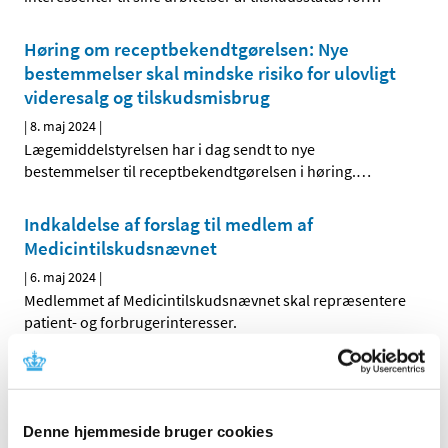
Høring om receptbekendtgørelsen: Nye
bestemmelser skal mindske risiko for ulovligt
videresalg og tilskudsmisbrug
|
8. maj 2024
|
Lægemiddelstyrelsen har i dag sendt to nye
bestemmelser til receptbekendtgørelsen i høring.
…
Indkaldelse af forslag til medlem af
Medicintilskudsnævnet
|
6. maj 2024
|
Medlemmet af Medicintilskudsnævnet skal repræsentere
patient- og forbrugerinteresser.
Ny mulighed for ordination og udlevering af
udenlandske pakninger ved
forsyningsproblemer
Denne hjemmeside bruger cookies