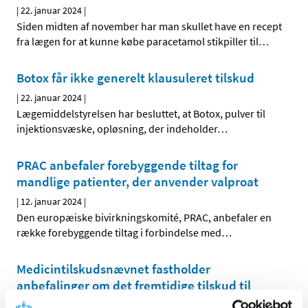
|
22. januar 2024
|
Siden midten af november har man skullet have en recept
fra lægen for at kunne købe paracetamol stikpiller til
…
Botox får ikke generelt klausuleret tilskud
|
22. januar 2024
|
Lægemiddelstyrelsen har besluttet, at Botox, pulver til
injektionsvæske, opløsning, der indeholder
…
PRAC anbefaler forebyggende tiltag for
mandlige patienter, der anvender valproat
|
12. januar 2024
|
Den europæiske bivirkningskomité, PRAC, anbefaler en
række forebyggende tiltag i forbindelse med
…
Medicintilskudsnævnet fastholder
anbefalinger om det fremtidige tilskud til
diabetesmedicin (ekskl. insuliner)