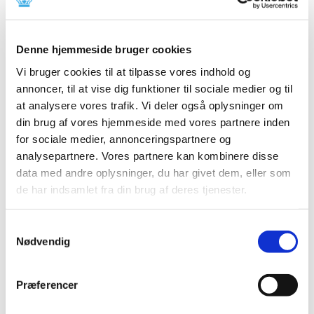
|
8. januar 2024
|
Lægemiddelstyrelsen har modtaget
Medicintilskudsnævnets endelige anbefalinger om den
…
Denne hjemmeside bruger cookies
Vi bruger cookies til at tilpasse vores indhold og
Indenrigs- og sundhedsministeren har
annoncer, til at vise dig funktioner til sociale medier og til
aktiveret det statslige lægemiddelberedskab
at analysere vores trafik. Vi deler også oplysninger om
delvist til den 30. april 2024
din brug af vores hjemmeside med vores partnere inden
|
1. januar 2024
|
for sociale medier, annonceringspartnere og
Lægemiddelstyrelsen har indstillet, at Indenrigs- og
analysepartnere. Vores partnere kan kombinere disse
sundhedsministeren forlænger den delvise aktivering
…
data med andre oplysninger, du har givet dem, eller som
de har indsamlet fra din brug af deres tjenester.
Alle (328)
Samtykkevalg
TID
Nødvendig
2026 (31)
2025 (36)
Præferencer
2024 (51)