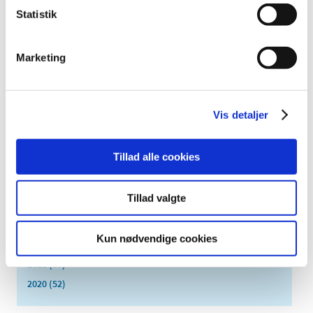
december (5)
Statistik
november (3)
oktober (3)
Marketing
september (4)
august (1)
juli (3)
juni (5)
Vis detaljer
maj (10)
april (5)
Tillad alle cookies
marts (3)
februar (4)
Tillad valgte
januar (5)
2023 (55)
Kun nødvendige cookies
2022 (26)
2021 (77)
2020 (52)