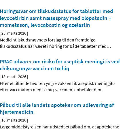
Høringssvar om tilskudsstatus for tabletter med
levocetirizin samt næsespray med olopatadin +
mometason, levocabastin og azelastin
|
25. marts 2026
|
Medicintilskudsnævnets forslag til den fremtidige
tilskudsstatus har været i høring for både tabletter med
…
PRAC advarer om risiko for aseptisk meningitis ved
chikungunya-vaccinen Ixchiq
|
13. marts 2026
|
Efter et tilfælde hvor en yngre voksen fik aseptisk meningitis
efter vaccination med Ixchiq-vaccinen, anbefaler den
…
Påbud til alle landets apoteker om udlevering af
hjertemedicin
|
10. marts 2026
|
Lægemiddelstyrelsen har udstedt et påbud om, at apotekerne