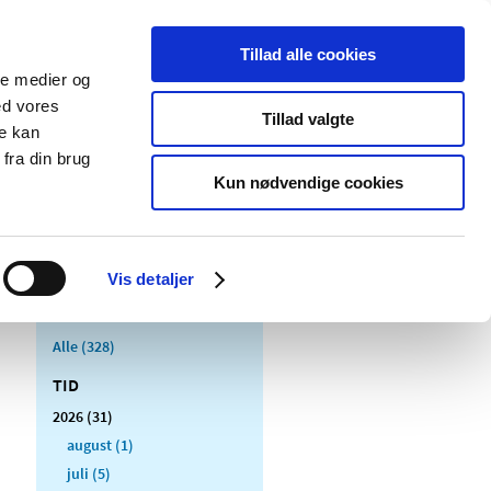
Tillad alle cookies
ale medier og
Udgivelser
Cookies
ed vores
Tillad valgte
re kan
dicinsk
Særlige
fra din brug
styr
produktområder
Kun nødvendige cookies
Vis detaljer
Alle (328)
TID
2026 (31)
august (1)
juli (5)