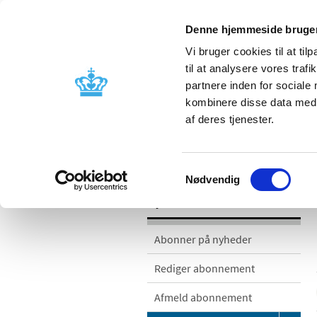
Denne hjemmeside bruger
Vi bruger cookies til at til
til at analysere vores tra
partnere inden for sociale
Godkendelse og
Bivirkninger
kombinere disse data med a
kontrol
produktinfo
af deres tjenester.
/
/
Nyheder
Nyhedskategorier
Med
Samtykkevalg
Nødvendig
Nyheder
Abonner på nyheder
Rediger abonnement
Afmeld abonnement