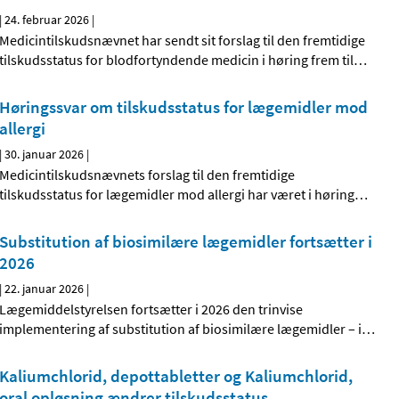
|
24. februar 2026
|
Medicintilskudsnævnet har sendt sit forslag til den fremtidige
tilskudsstatus for blodfortyndende medicin i høring frem til
…
Høringssvar om tilskudsstatus for lægemidler mod
allergi
|
30. januar 2026
|
Medicintilskudsnævnets forslag til den fremtidige
tilskudsstatus for lægemidler mod allergi har været i høring
…
Substitution af biosimilære lægemidler fortsætter i
2026
|
22. januar 2026
|
Lægemiddelstyrelsen fortsætter i 2026 den trinvise
implementering af substitution af biosimilære lægemidler – i
…
Kaliumchlorid, depottabletter og Kaliumchlorid,
oral opløsning ændrer tilskudsstatus