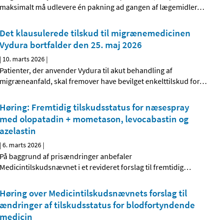
maksimalt må udlevere én pakning ad gangen af lægemidler
…
Det klausulerede tilskud til migrænemedicinen
Vydura bortfalder den 25. maj 2026
|
10. marts 2026
|
Patienter, der anvender Vydura til akut behandling af
migræneanfald, skal fremover have bevilget enkelttilskud for
…
Høring: Fremtidig tilskudsstatus for næsespray
med olopatadin + mometason, levocabastin og
azelastin
|
6. marts 2026
|
På baggrund af prisændringer anbefaler
Medicintilskudsnævnet i et revideret forslag til fremtidig
…
Høring over Medicintilskudsnævnets forslag til
ændringer af tilskudsstatus for blodfortyndende
medicin