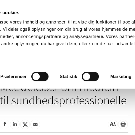
 cookies
passe vores indhold og annoncer, til at vise dig funktioner til soci
Nyheder
Om os
Kontakt
fik. Vi deler også oplysninger om din brug af vores hjemmeside m
 medier, annonceringspartnere og analysepartnere. Vores partne
 og
Tilskud og
Apoteker og salg af
Me
ndre oplysninger, du har givet dem, eller som de har indsamlet 
rmation
priser
medicin
ud
delelser om medicin til sundhedsprofessionelle
Præferencer
Statistik
Marketing
Meddelelser om medicin
til sundhedsprofessionelle