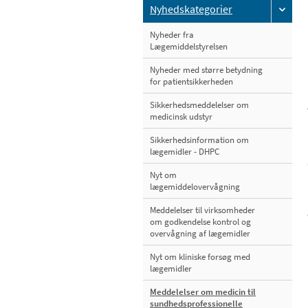
Nyhedskategorier
Nyheder fra
Lægemiddelstyrelsen
Nyheder med større betydning
for patientsikkerheden
Sikkerhedsmeddelelser om
medicinsk udstyr
Sikkerhedsinformation om
lægemidler - DHPC
Nyt om
lægemiddelovervågning
Meddelelser til virksomheder
om godkendelse kontrol og
overvågning af lægemidler
Nyt om kliniske forsøg med
lægemidler
Meddelelser om medicin til
sundhedsprofessionelle