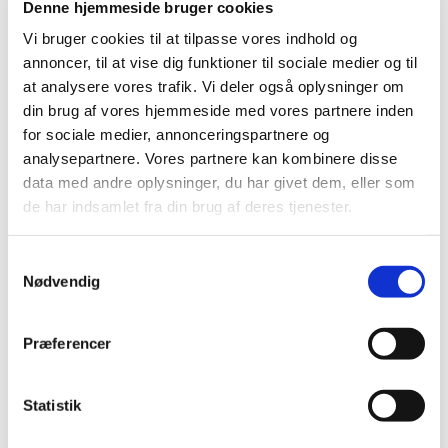
Denne hjemmeside bruger cookies
forsøgsordningen med risikodeling og får
klausuleret tilskud
Vi bruger cookies til at tilpasse vores indhold og
annoncer, til at vise dig funktioner til sociale medier og til
|
11. oktober 2023
|
at analysere vores trafik. Vi deler også oplysninger om
Fra den 16. oktober 2023 får migrænemedicinen VYDURA
din brug af vores hjemmeside med vores partnere inden
generelt klausuleret tilskud på vilkår af risikodeling.
…
for sociale medier, annonceringspartnere og
analysepartnere. Vores partnere kan kombinere disse
data med andre oplysninger, du har givet dem, eller som
Alle (328)
de har indsamlet fra din brug af deres tjenester.
TID
2026 (31)
Samtykkevalg
2025 (36)
Nødvendig
2024 (51)
2023 (55)
Præferencer
december (8)
november (7)
Statistik
oktober (4)
september (6)