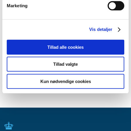
august (4)
Marketing
juli (1)
juni (5)
maj (4)
Vis detaljer
april (2)
marts (7)
Tillad alle cookies
februar (5)
januar (2)
Tillad valgte
2022 (26)
2021 (77)
Kun nødvendige cookies
2020 (52)