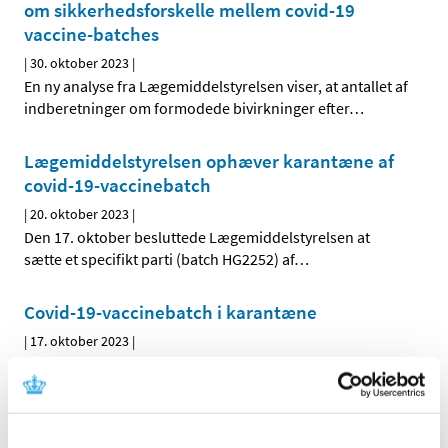
om sikkerhedsforskelle mellem covid-19
vaccine-batches
|
30. oktober 2023
|
En ny analyse fra Lægemiddelstyrelsen viser, at antallet af
indberetninger om formodede bivirkninger efter
…
Lægemiddelstyrelsen ophæver karantæne af
covid-19-vaccinebatch
|
20. oktober 2023
|
Den 17. oktober besluttede Lægemiddelstyrelsen at
sætte et specifikt parti (batch HG2252) af
…
Covid-19-vaccinebatch i karantæne
|
17. oktober 2023
|
Lægemiddelstyrelsen har ud fra et forsigtighedsprincip
besluttet at sætte ét specifikt parti (batch) af
…
VYDURA mod migræne bliver en del af