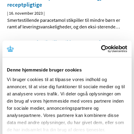
receptpligtige
|
16. november 2023
|
Smertestillende paracetamol stikpiller til mindre børn er
ramt af leveringsvanskeligheder, og den eksi-sterende
…
Paracetamol-stikpiller til børn ramt af
leveringsproblemer
|
9. november 2023
|
Lægemiddelstyrelsen opfordrer til, at man så vidt muligt
Denne hjemmeside bruger cookies
vælger Paracetamol i oral form frem for stikpiller.
…
Vi bruger cookies til at tilpasse vores indhold og
annoncer, til at vise dig funktioner til sociale medier og til
De første elektroniske produktinformationer
at analysere vores trafik. Vi deler også oplysninger om
om lægemidler er nu offentliggjort
din brug af vores hjemmeside med vores partnere inden
|
9. november 2023
|
for sociale medier, annonceringspartnere og
Fire EU-lande – herunder Danmark – har nu offentliggjort
analysepartnere. Vores partnere kan kombinere disse
de første udgaver af digital produktinformation om
…
data med andre oplysninger, du har givet dem, eller som
de har indsamlet fra din brug af deres tjenester.
Lægemiddelstyrelsen søger medlemmer til