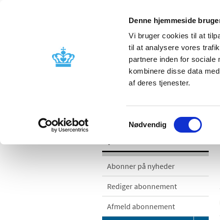
Denne hjemmeside bruger
Vi bruger cookies til at til
til at analysere vores tra
partnere inden for sociale
Godkendelse og
Bivirkninger
kombinere disse data med a
kontrol
produktinfo
af deres tjenester.
/
/
Nyheder
Nyhedskategorier
Med
Samtykkevalg
Nødvendig
Nyheder
Abonner på nyheder
Rediger abonnement
Afmeld abonnement