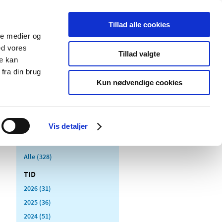
Tillad alle cookies
ale medier og
Udgivelser
Cookies
ed vores
Tillad valgte
re kan
dicinsk
Særlige
fra din brug
styr
produktområder
Kun nødvendige cookies
Vis detaljer
Alle (328)
TID
2026 (31)
2025 (36)
2024 (51)