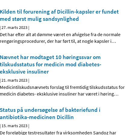
Kilden til forurening af Dicillin-kapsler er fundet
med størst mulig sandsynlighed
|
27. marts 2023
|
Det har efter alt at dømme været en afvigelse fra de normale
rengøringsprocedurer, der har ført til, at nogle kapsler i
…
Nævnet har modtaget 10 høringssvar om
tilskudsstatus for medicin mod diabetes-
eksklusive insuliner
|
21. marts 2023
|
Medicintilskudsnævnets forslag til fremtidig tilskudsstatus for
medicin diabetes- eksklusive insuliner har været i høring
…
Status på undersøgelse af bakteriefund i
antibiotika-medicinen Dicillin
|
15. marts 2023
|
De foreløbige testresultater fra virksomheden Sandoz har