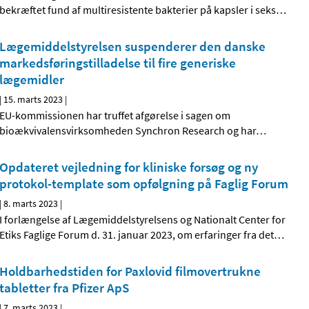
bekræftet fund af multiresistente bakterier på kapsler i seks
…
Lægemiddelstyrelsen suspenderer den danske
markedsføringstilladelse til fire generiske
lægemidler
|
15. marts 2023
|
EU-kommissionen har truffet afgørelse i sagen om
bioækvivalensvirksomheden Synchron Research og har
…
Opdateret vejledning for kliniske forsøg og ny
protokol-template som opfølgning på Faglig Forum
|
8. marts 2023
|
I forlængelse af Lægemiddelstyrelsens og Nationalt Center for
Etiks Faglige Forum d. 31. januar 2023, om erfaringer fra det
…
Holdbarhedstiden for Paxlovid filmovertrukne
tabletter fra Pfizer ApS
|
7. marts 2023
|