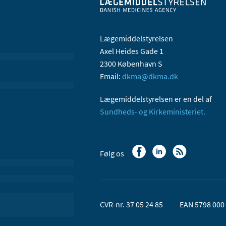
Lægemiddelstyrelsen
Axel Heides Gade 1
2300 København S
Email:
dkma@dkma.dk
Lægemiddelstyrelsen er en del af
Sundheds- og Kirkeministeriet.
Følg os
CVR-nr. 37 05 24 85
EAN 5798 000 