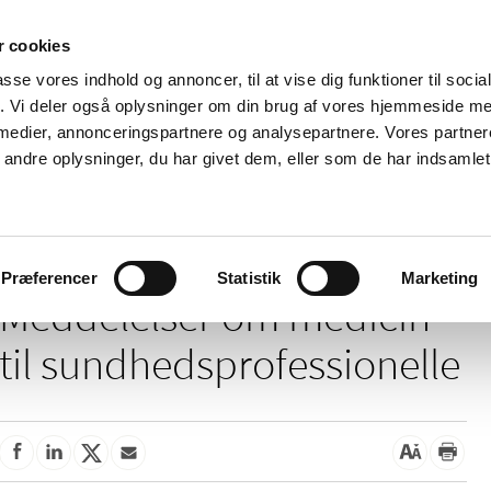
 cookies
passe vores indhold og annoncer, til at vise dig funktioner til soci
Nyheder
Om os
Kontakt
fik. Vi deler også oplysninger om din brug af vores hjemmeside m
 medier, annonceringspartnere og analysepartnere. Vores partne
 og
Tilskud og
Apoteker og salg af
Me
ndre oplysninger, du har givet dem, eller som de har indsamlet 
rmation
priser
medicin
ud
delelser om medicin til sundhedsprofessionelle
Præferencer
Statistik
Marketing
Meddelelser om medicin
til sundhedsprofessionelle