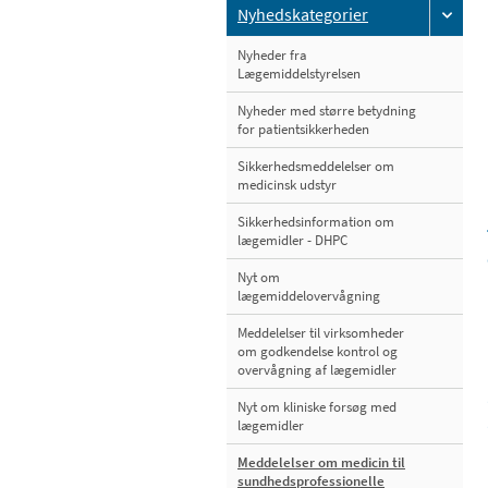
Nyhedskategorier
Nyheder fra
Lægemiddelstyrelsen
Nyheder med større betydning
for patientsikkerheden
Sikkerhedsmeddelelser om
medicinsk udstyr
Sikkerhedsinformation om
lægemidler - DHPC
Nyt om
lægemiddelovervågning
Meddelelser til virksomheder
om godkendelse kontrol og
overvågning af lægemidler
Nyt om kliniske forsøg med
lægemidler
Meddelelser om medicin til
sundhedsprofessionelle