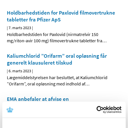
Holdbarhedstiden for Paxlovid filmovertrukne
tabletter fra Pfizer ApS
|
7. marts 2023
|
Holdbarhedstiden for Paxlovid (nirmatrelvir 150
mg/riton-avir 100 mg) filmovertrukne tabletter fra
…
Kaliumchlorid ”Orifarm” oral opløsning får
generelt klausuleret tilskud
|
6. marts 2023
|
Lægemiddelstyrelsen har besluttet, at Kaliumchlorid
”Orifarm”, oral opløsning med indhold af
…
EMA anbefaler at afvise en
markedsføringstilladelse til covid-lægemidlet
Lagevrio
|
27. februar 2023
|
Lægemidlet Lagevrio, der hidtil har kunnet anvendes til