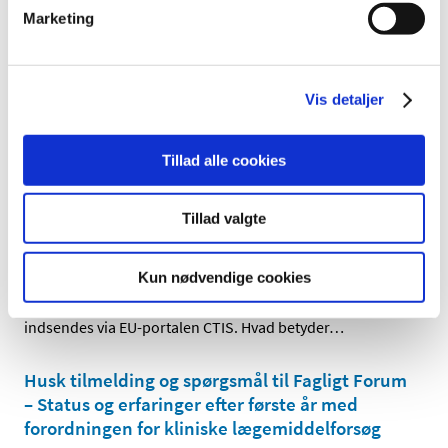
udviklingen af sikre og effektive lægemidler gennem
…
Marketing
Antibiotikalægemidlet Dicillin fra firmaet
Sandoz tilbagekaldes
Vis detaljer
|
7. februar 2023
|
Patienter, der er i behandling med Dicillin Sandoz 500 mg
kapsler, skal gå på apoteket og få byttet medicinen. Det
…
Tillad alle cookies
Kom til Fagligt Forum – Status og erfaringer
Tillad valgte
efter første år med forordningen for kliniske
lægemiddelforsøg
Kun nødvendige cookies
|
31. januar 2023
|
Pr. 31. januar 2023 skal alle kliniske lægemiddelforsøg
indsendes via EU-portalen CTIS. Hvad betyder
…
Husk tilmelding og spørgsmål til Fagligt Forum
– Status og erfaringer efter første år med
forordningen for kliniske lægemiddelforsøg