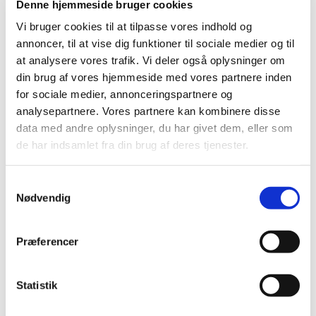
Denne hjemmeside bruger cookies
patienter med særlig risiko for at få alvorlige
…
Vi bruger cookies til at tilpasse vores indhold og
annoncer, til at vise dig funktioner til sociale medier og til
Revurdering af tilskudsstatus for medicin i
at analysere vores trafik. Vi deler også oplysninger om
ATC-gruppe S starter i foråret 2023
din brug af vores hjemmeside med vores partnere inden
|
22. februar 2023
|
for sociale medier, annonceringspartnere og
Medicintilskudsnævnet starter i foråret 2023 revurdering
analysepartnere. Vores partnere kan kombinere disse
af tilskudsstatus for medicin i ATC-gruppe S –
…
data med andre oplysninger, du har givet dem, eller som
de har indsamlet fra din brug af deres tjenester.
Aimovig får ikke generelt klausuleret tilskud
|
21. februar 2023
|
Samtykkevalg
Lægemiddelstyrelsen har besluttet, at Aimovig,
Nødvendig
injektionsvæske, opløsning, der indeholder erenumab
…
Præferencer
Offentlig høring søger bidrag til at styrke
kliniske forsøg i EU
Statistik
|
7. februar 2023
|
Alle interessenter, der ønsker at bidrage til at fremme