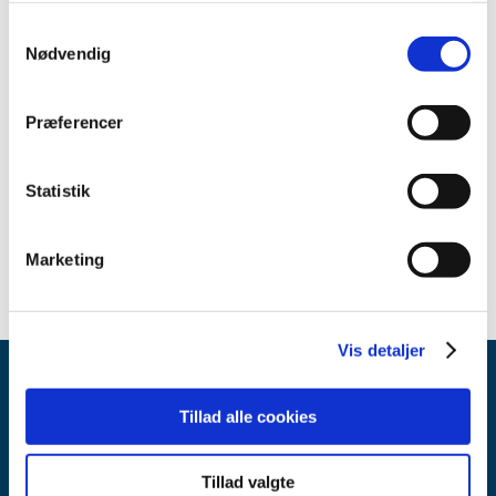
september (5)
Samtykkevalg
august (1)
Nødvendig
juli (4)
juni (4)
Præferencer
maj (4)
april (4)
marts (7)
Statistik
februar (2)
januar (3)
Marketing
Vis detaljer
Tillad alle cookies
Tillad valgte