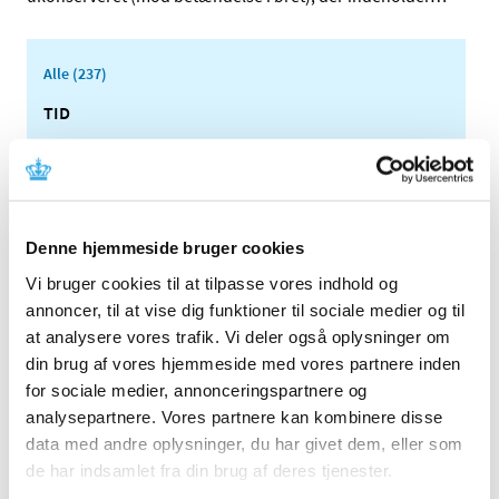
Alle (237)
TID
2026 (25)
2025 (17)
2024 (17)
2023 (26)
Denne hjemmeside bruger cookies
2022 (16)
Vi bruger cookies til at tilpasse vores indhold og
2021 (35)
annoncer, til at vise dig funktioner til sociale medier og til
2020 (11)
at analysere vores trafik. Vi deler også oplysninger om
2019 (45)
din brug af vores hjemmeside med vores partnere inden
for sociale medier, annonceringspartnere og
2018 (45)
analysepartnere. Vores partnere kan kombinere disse
december (5)
data med andre oplysninger, du har givet dem, eller som
november (1)
de har indsamlet fra din brug af deres tjenester.
oktober (5)