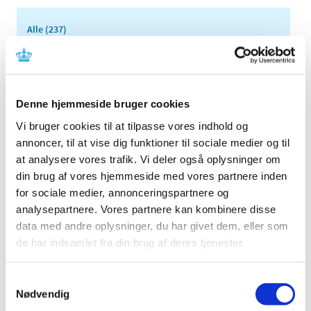
Alle (237)
TID
2026 (25)
2025 (17)
Denne hjemmeside bruger cookies
december (2)
Vi bruger cookies til at tilpasse vores indhold og
november (1)
annoncer, til at vise dig funktioner til sociale medier og til
oktober (4)
at analysere vores trafik. Vi deler også oplysninger om
september (2)
din brug af vores hjemmeside med vores partnere inden
august (1)
for sociale medier, annonceringspartnere og
juli (2)
analysepartnere. Vores partnere kan kombinere disse
april (3)
data med andre oplysninger, du har givet dem, eller som
februar (1)
de har indsamlet fra din brug af deres tjenester.
januar (1)
2024 (17)
Samtykkevalg
Nødvendig
2023 (26)