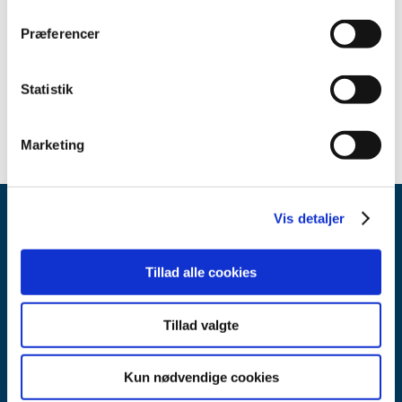
2022 (16)
2021 (35)
Præferencer
2020 (11)
2019 (45)
Statistik
2018 (45)
Marketing
Vis detaljer
Tillad alle cookies
Tillad valgte
Lægemiddelstyrelsen
Axel Heides Gade 1
2300 København S
Kun nødvendige cookies
Email:
dkma@dkma.dk