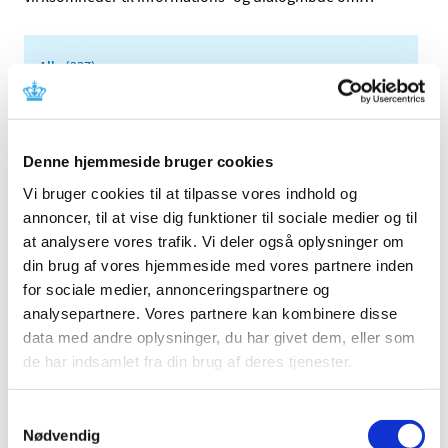
Alle (237)
TID
2026 (25)
2025 (17)
Denne hjemmeside bruger cookies
december (2)
Vi bruger cookies til at tilpasse vores indhold og
november (1)
annoncer, til at vise dig funktioner til sociale medier og til
oktober (4)
at analysere vores trafik. Vi deler også oplysninger om
september (2)
din brug af vores hjemmeside med vores partnere inden
august (1)
for sociale medier, annonceringspartnere og
analysepartnere. Vores partnere kan kombinere disse
juli (2)
data med andre oplysninger, du har givet dem, eller som
april (3)
de har indsamlet fra din brug af deres tjenester.
februar (1)
januar (1)
Samtykkevalg
2024 (17)
Nødvendig