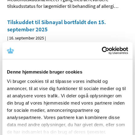
tilskudsstatus for lægemidler til behandling af allergi
…
Tilskuddet til Sibnayal bortfaldt den 15.
september 2025
|
16. september 2025
|
Det generelt klausulerede tilskud til Sibnayal bortfalder.
Alle (237)
Denne hjemmeside bruger cookies
TID
Vi bruger cookies til at tilpasse vores indhold og
2026 (25)
annoncer, til at vise dig funktioner til sociale medier og til
2025 (17)
at analysere vores trafik. Vi deler også oplysninger om
december (2)
din brug af vores hjemmeside med vores partnere inden
november (1)
for sociale medier, annonceringspartnere og
oktober (4)
analysepartnere. Vores partnere kan kombinere disse
data med andre oplysninger, du har givet dem, eller som
september (2)
de har indsamlet fra din brug af deres tjenester.
august (1)