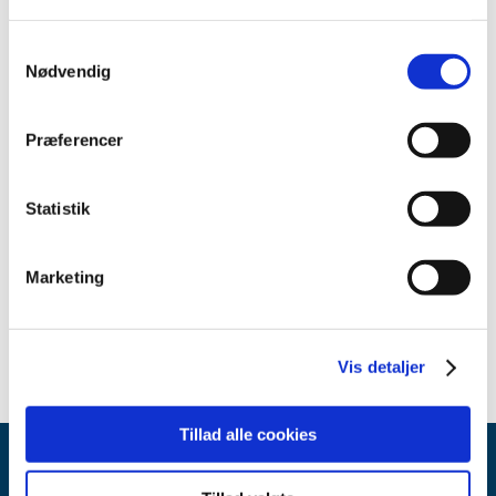
juli (2)
Samtykkevalg
april (3)
Nødvendig
februar (1)
januar (1)
2024 (17)
Præferencer
2023 (26)
2022 (16)
Statistik
2021 (35)
2020 (11)
Marketing
2019 (45)
2018 (45)
Vis detaljer
Tillad alle cookies