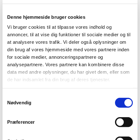
indeholder midodrin og bruges til behandling af for
…
Taflotan i flaske mod grøn stær (forhøjet tryk i
Denne hjemmeside bruger cookies
øjet) får generelt tilskud
Vi bruger cookies til at tilpasse vores indhold og
|
3. oktober 2018
|
annoncer, til at vise dig funktioner til sociale medier og til
Lægemiddelstyrelsen har besluttet, at Taflotan i flaske
at analysere vores trafik. Vi deler også oplysninger om
(uden konserveringsmiddel) skal have generelt tilskud.
…
din brug af vores hjemmeside med vores partnere inden
for sociale medier, annonceringspartnere og
analysepartnere. Vores partnere kan kombinere disse
Alle (237)
data med andre oplysninger, du har givet dem, eller som
de har indsamlet fra din brug af deres tjenester.
TID
2026 (25)
Samtykkevalg
2025 (17)
Nødvendig
2024 (17)
2023 (26)
Præferencer
2022 (16)
2021 (35)