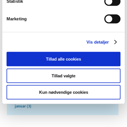
Statistik
2020 (11)
2019 (45)
2018 (45)
Marketing
december (5)
november (1)
oktober (5)
Vis detaljer
september (5)
august (1)
Tillad alle cookies
juli (4)
juni (4)
Tillad valgte
maj (4)
april (4)
marts (7)
Kun nødvendige cookies
februar (2)
januar (3)