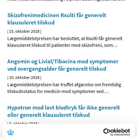
Skizofrenimedicinen Rxulti får generelt
klausuleret tilskud
|
15. oktober 2018
|
Lægemiddelstyrelsen har besluttet, at Rxulti får generelt
klausuleret tilskud til patienter med skizofreni, som
…
Angemin og Livial/Tibocina mod symptomer
ved overgangsalder får generelt tilskud
|
10. oktober 2018
|
Lægemiddelstyrelsen har truffet afgørelse om fremtidig
tilskudsstatus for medicin mod symptomer ved
…
Hypotron mod lavt blodtryk får ikke generelt
eller generelt klausuleret tilskud
|
3. oktober 2018
|
Lægemiddelstyrelsen har besluttet, at Hypotron, der