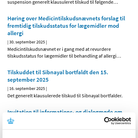
suspension generelt klausuleret tilskud til følgende
…
Høring over Medicintilskudsnævnets forslag til
fremtidig tilskudsstatus for lægemidler mod
allergi
|
30. september 2025
|
Medicintilskudsnævnet er i gang med at revurdere
tilskudsstatus for lægemidler til behandling af allergi
…
Tilskuddet til Sibnayal bortfaldt den 15.
september 2025
|
16. september 2025
|
Det generelt klausulerede tilskud til Sibnayal bortfalder.
Invitation til informations- og dialogmøde om
medicintilskud
|
15. august 2025
|
Lægemiddelstyrelsen inviterer interesserede