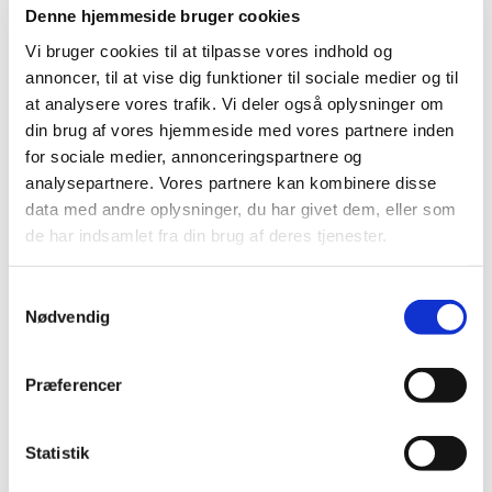
virksomheder til informations- og dialogmøde om
…
Denne hjemmeside bruger cookies
Vi bruger cookies til at tilpasse vores indhold og
Oxybutynin tabletter erstatter magistrelt
annoncer, til at vise dig funktioner til sociale medier og til
fremstillede glycopyrrolat tabletter
at analysere vores trafik. Vi deler også oplysninger om
din brug af vores hjemmeside med vores partnere inden
|
16. juli 2025
|
Oxybutynin “Macure” 5 mg tabletter er tilgængelige på
for sociale medier, annonceringspartnere og
det danske marked og kan bruges mod overdreven
…
analysepartnere. Vores partnere kan kombinere disse
data med andre oplysninger, du har givet dem, eller som
de har indsamlet fra din brug af deres tjenester.
Ny forsøgsordning giver mulighed for at
forhandle fortrolige priser på medicin
Samtykkevalg
|
1. juli 2025
|
Nødvendig
I dag træder en ny forsøgsordning i kraft, der giver
medicinalvirksomheder mulighed for at indgå i
…
Præferencer
Fra 28. april 2025 får Methenamine hippurate
EQL Pharma, tabletter generelt klausuleret
Statistik
tilskud
|
24. april 2025
|