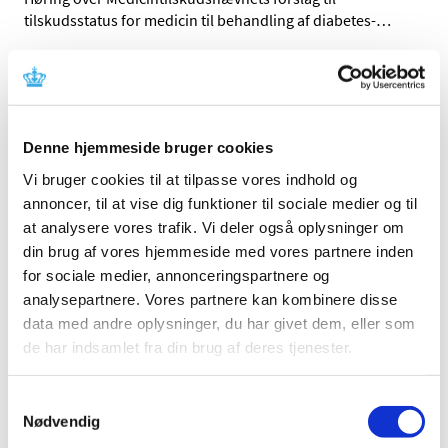
tilskudsstatus for medicin til behandling af diabetes-
…
Alle (237)
TID
Denne hjemmeside bruger cookies
2026 (25)
Vi bruger cookies til at tilpasse vores indhold og
2025 (17)
annoncer, til at vise dig funktioner til sociale medier og til
2024 (17)
at analysere vores trafik. Vi deler også oplysninger om
2023 (26)
din brug af vores hjemmeside med vores partnere inden
2022 (16)
for sociale medier, annonceringspartnere og
november (1)
analysepartnere. Vores partnere kan kombinere disse
oktober (2)
data med andre oplysninger, du har givet dem, eller som
september (2)
de har indsamlet fra din brug af deres tjenester.
august (2)
maj (4)
Samtykkevalg
Nødvendig
april (3)