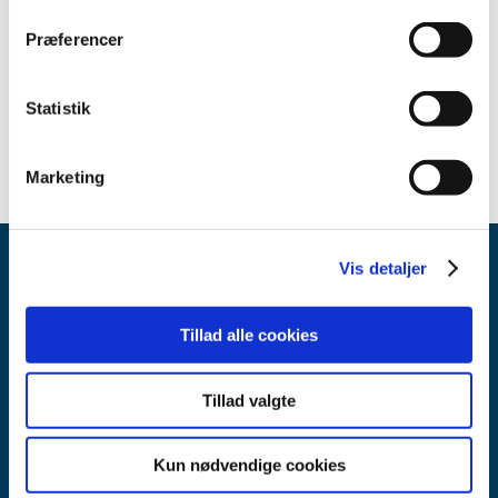
januar (2)
2021 (35)
Præferencer
2020 (11)
2019 (45)
Statistik
2018 (45)
Marketing
Vis detaljer
Tillad alle cookies
Tillad valgte
Lægemiddelstyrelsen
Axel Heides Gade 1
2300 København S
Kun nødvendige cookies
Email:
dkma@dkma.dk