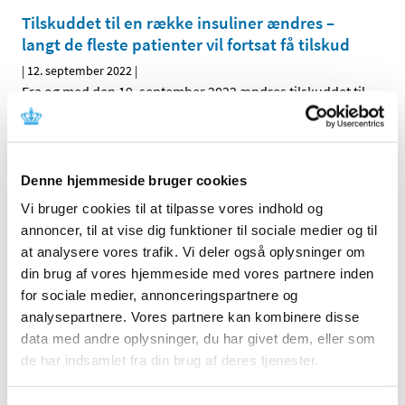
Tilskuddet til en række insuliner ændres –
langt de fleste patienter vil fortsat få tilskud
|
12. september 2022
|
Fra og med den 19. september 2022 ændres tilskuddet til
en række insuliner. Mange patienter vil ikke blive
…
Alle (237)
Denne hjemmeside bruger cookies
TID
Vi bruger cookies til at tilpasse vores indhold og
annoncer, til at vise dig funktioner til sociale medier og til
2026 (25)
at analysere vores trafik. Vi deler også oplysninger om
2025 (17)
din brug af vores hjemmeside med vores partnere inden
2024 (17)
for sociale medier, annonceringspartnere og
2023 (26)
analysepartnere. Vores partnere kan kombinere disse
2022 (16)
data med andre oplysninger, du har givet dem, eller som
november (1)
de har indsamlet fra din brug af deres tjenester.
oktober (2)
september (2)