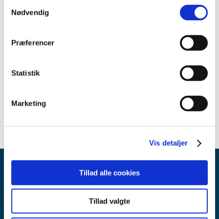
Samtykkevalg
august (2)
Nødvendig
maj (4)
april (3)
Præferencer
januar (2)
2021 (35)
Statistik
2020 (11)
2019 (45)
Marketing
2018 (45)
Vis detaljer
Tillad alle cookies
Tillad valgte