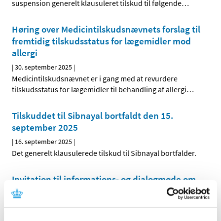
suspension generelt klausuleret tilskud til følgende
…
Høring over Medicintilskudsnævnets forslag til
fremtidig tilskudsstatus for lægemidler mod
allergi
|
30. september 2025
|
Medicintilskudsnævnet er i gang med at revurdere
tilskudsstatus for lægemidler til behandling af allergi
…
Tilskuddet til Sibnayal bortfaldt den 15.
september 2025
|
16. september 2025
|
Det generelt klausulerede tilskud til Sibnayal bortfalder.
Invitation til informations- og dialogmøde om
medicintilskud
|
15. august 2025
|
Lægemiddelstyrelsen inviterer interesserede