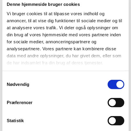
virksomheder til informations- og dialogmøde om
…
Denne hjemmeside bruger cookies
Vi bruger cookies til at tilpasse vores indhold og
Oxybutynin tabletter erstatter magistrelt
annoncer, til at vise dig funktioner til sociale medier og til
fremstillede glycopyrrolat tabletter
at analysere vores trafik. Vi deler også oplysninger om
din brug af vores hjemmeside med vores partnere inden
|
16. juli 2025
|
Oxybutynin “Macure” 5 mg tabletter er tilgængelige på
for sociale medier, annonceringspartnere og
det danske marked og kan bruges mod overdreven
…
analysepartnere. Vores partnere kan kombinere disse
data med andre oplysninger, du har givet dem, eller som
de har indsamlet fra din brug af deres tjenester.
Ny forsøgsordning giver mulighed for at
forhandle fortrolige priser på medicin
Samtykkevalg
|
1. juli 2025
|
Nødvendig
I dag træder en ny forsøgsordning i kraft, der giver
medicinalvirksomheder mulighed for at indgå i
…
Præferencer
Fra 28. april 2025 får Methenamine hippurate
EQL Pharma, tabletter generelt klausuleret
Statistik
tilskud
|
24. april 2025
|